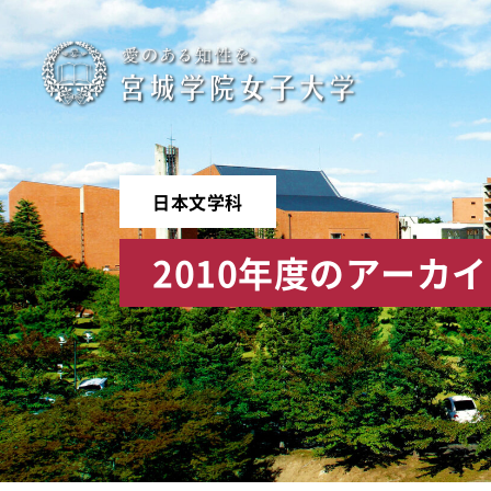
宮
城
学
日本文学科
院
2010年度のアーカ
女
子
大
学