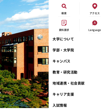
検索
アクセス
資料請求
Language
大学について
現代ビジネス学科
イベントカレンダー
外部資金研究
連携事業のご紹介
学部・大学院
キャンパスマップ
学内の研究助成
沿革
キャンパス
学生寮
研究倫理
宮城学院 校歌
奨学金
動物実験に関する情報公開
礼拝堂
教育・研究活動
サークル活動
研究者番号登録申請について
食品栄養学科
地域連携・社会貢献
大学祭
生活文化デザイン学科
ディプロマ・ポリシー
キャリア支援
キャンパスメンバーズ
キリスト教文化研究所
カリキュラム・ポリシー
カリキュラム・入室方法
学費
人文社会科学研究所
アドミッション・ポリシー
教師紹介
入試情報
発達科学研究所