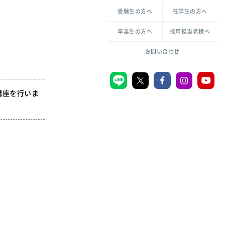
各種方針について
申し込み・お問い合わせ
受験生の方へ
在学生の方へ
教職センター
生活環境科学研究所
倫理憲章
卒業生の方へ
採用担当者様へ
学芸員課程
ハラスメントの防止
一般教育課程
図書館司書課程
共生のための多様性宣言
お問い合わせ
学校図書館司書教諭課程
愛のある知性を。
講座を行いま
宗教センター
大学後援会
附属認定こども園
宮城学院同窓会
音楽教室
MGUスタンダード