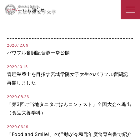
宮
2020年度のアーカイブ
ホーム
お知らせ
城
学
院
2020.12.09
パワフル奮闘記音源一挙公開
女
子
2020.10.15
管理栄養士を目指す宮城学院女子大生のパワフル奮闘記
大
再開しました
学
2020.08.26
「第3回ご当地タニタごはんコンテスト」全国大会へ進出
（食品栄養学科）
2020.06.19
「Food and Smile!」の活動が令和元年度食育白書で紹介