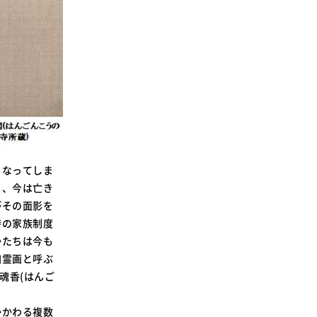
くなってしま
ち、今は亡き
がその面影を
時の家族制度
かたちは今も
幽霊画と呼ぶ
魂香(はんご
かかわる複数