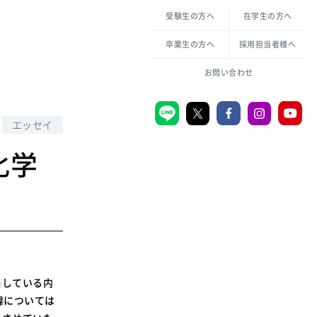
各種方針について
申し込み・お問い合わせ
受験生の方へ
在学生の方へ
教職センター
生活環境科学研究所
倫理憲章
卒業生の方へ
採用担当者様へ
学芸員課程
ハラスメントの防止
一般教育課程
図書館司書課程
共生のための多様性宣言
お問い合わせ
学校図書館司書教諭課程
愛のある知性を。
エッセイ
化学
宗教センター
大学後援会
附属認定こども園
宮城学院同窓会
音楽教室
当している内
緯については
MGUスタンダード