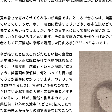
したので、今回は私の専門分野である江戸時代の絵画にかかわるお話
。夏の暑さを忘れさせてくれるのが幽霊です。ところで皆さんは、幽
いているでしょうか。ホラー映画に登場するゾンビや、都市伝説など
想像する人もいるでしょうが、多くの日本人にとって馴染み深いのは
い美しい女性像だろうと思います。その幽霊画の定型を作り上げたの
者として江戸後期の京都で活躍した円山応挙(1733～95)なのです。
応挙が描いたと伝えるおびただしい数の幽霊画
明治中期から大正以降にかけて落語や講談など
も多く、「幽霊画＝応挙」といった認識が確立
しょう。幽霊画の価値は、何といっても目の前
感できるか否かにかかっています。つまり、何
さ(本物？らしさ)、写実性がキモなのです。
手がけていた写生画の大家・応挙を筆者とする
しているのも、けだし当然と言えるのでしょ
県弘前市郊外の久渡寺(くどじ)に伝来した作
れた出来栄えから多くの幽霊画集などでたびた