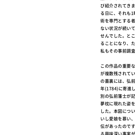
び紹介されてきま
る日に、それも1
術を専門とする
ない状況が続い
せんでした。と
ることになり、
私もその事前調
この作品の重要
が複数残されて
の蓋裏には、弘前藩
年(1784)に
別の弘前藩士が
夢枕に現れた姿
した。本図につ
いし愛娘を慕い
伝があったので
る興味深い事実