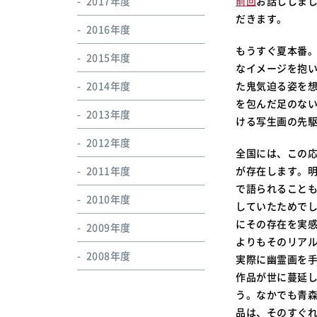
2017年度
前回
お話ししま
だきます。
2016年度
もうすぐ夏本番
2015年度
なイメージを抱
2014年度
た鬼気迫る姿を
を包んだ足のな
2013年度
ける写生画の先駆
2012年度
全国には、この
2011年度
が存在します。
で語られること
2010年度
していたためで
にその存在を実
2009年度
よりもそのリアル
2008年度
実際に幽霊画を
作品が世に蔓延
う。なかでも青森
品は、そのすぐ