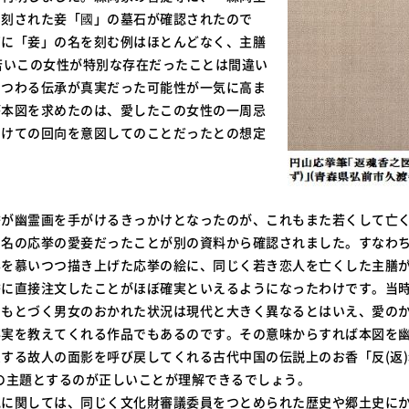
と刻された妾「國」の墓石が確認されたので
石に「妾」の名を刻む例はほとんどなく、主膳
若いこの女性が特別な存在だったことは間違い
まつわる伝承が真実だった可能性が一気に高ま
が本図を求めたのは、愛したこの女性の一周忌
向けての回向を意図してのことだったとの想定
。
挙が幽霊画を手がけるきっかけとなったのが、これもまた若くして亡
う名の応挙の愛妾だったことが別の資料から確認されました。すなわ
影を慕いつつ描き上げた応挙の絵に、同じく若き恋人を亡くした主膳
挙に直接注文したことがほぼ確実といえるようになったわけです。当
にもとづく男女のおかれた状況は現代と大きく異なるとはいえ、愛の
事実を教えてくれる作品でもあるのです。その意味からすれば本図を
する故人の面影を呼び戻してくれる古代中国の伝説上のお香「反(返)
の主題とするのが正しいことが理解できるでしょう。
究に関しては、同じく文化財審議委員をつとめられた歴史や郷土史に