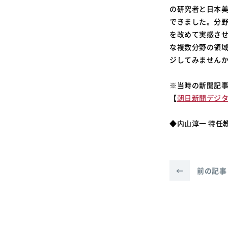
の研究者と日本
できました。分
を改めて実感さ
な複数分野の領
ジしてみません
※当時の新聞記
【
朝日新聞デジタ
◆内山淳一 特任
←
前の記事