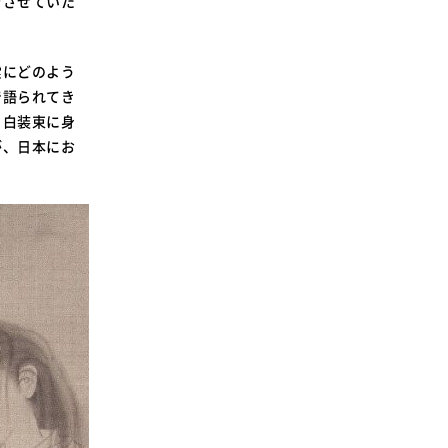
をさせていた
SDGsに関する取り組み
大学広報
霊にどのよう
で語られてき
、白装束に身
が、日本にお
新型コロナウィルスに関する本学の対応
（まとめ）