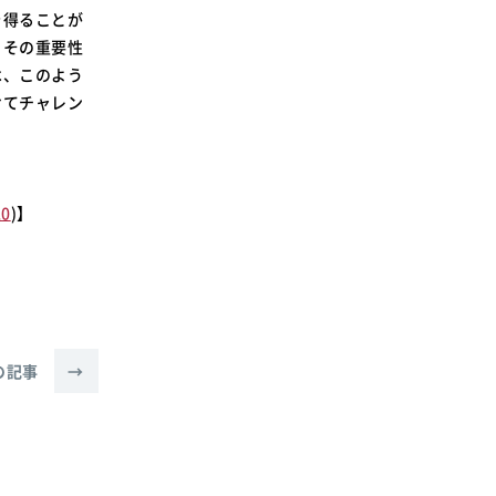
を得ることが
、その重要性
は、このよう
けてチャレン
0
)】
の記事
→