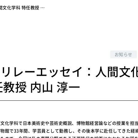
文化学科 特任教授 …
5
お知らせ
のリレーエッセイ：人間文
任教授 内山 淳一
間文化学科で日本美術史や芸術史概説、博物館経営論などの授業を担
物館で33年間、学芸員として勤務し、その後本学に赴任してきた経