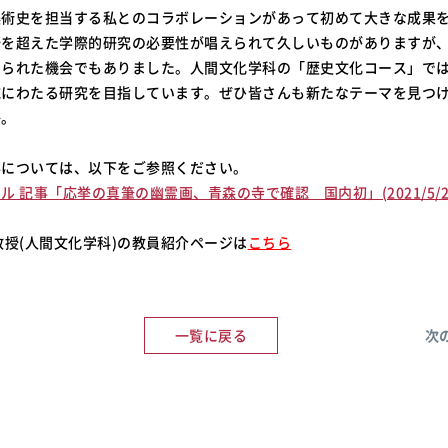
美術史を担当する私とのコラボレーションがあって初めて大きな成果
野を超えた学際的研究の必要性が唱えられて久しいものがありますが
せられた機会でもありました。人間文化学科の「歴史文化コース」で
域にわたる研究を目指しています。ぜひ皆さんも新たなテーマを見つ
か。
事については、以下をご参照ください。
ル 記事「応挙の真筆の幽霊画、青森の寺で確認 国内初」(2021/5/2
教授(人間文化学科)の教員紹介ページは
こちら
一覧に戻る
次