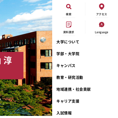
検索
アクセス
資料請求
Language
大学について
現代ビジネス学科
イベントカレンダー
外部資金研究
連携事業のご紹介
学部・大学院
 淳
キャンパスマップ
学内の研究助成
沿革
キャンパス
学生寮
研究倫理
宮城学院 校歌
奨学金
動物実験に関する情報公開
礼拝堂
教育・研究活動
サークル活動
研究者番号登録申請について
食品栄養学科
地域連携・社会貢献
大学祭
生活文化デザイン学科
ディプロマ・ポリシー
キャリア支援
キャンパスメンバーズ
キリスト教文化研究所
カリキュラム・ポリシー
カリキュラム・入室方法
学費
人文社会科学研究所
アドミッション・ポリシー
教師紹介
入試情報
発達科学研究所