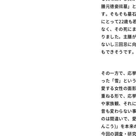
膳元徳妾國墓」
す。そもそも墓
にとって22歳も
なく、その死に
りました。主膳
ないし三回忌に
もできそうです
その一方で、応
った「雪」とい
愛する女性の面
重ねる形で、応
や家族観、それ
昔も変わらない
のは間違いで、愛
んこう)」を本来
今回の調査・研