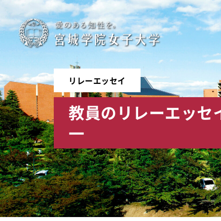
宮
城
学
リレーエッセイ
院
教員のリレーエッセイ
女
一
子
大
学