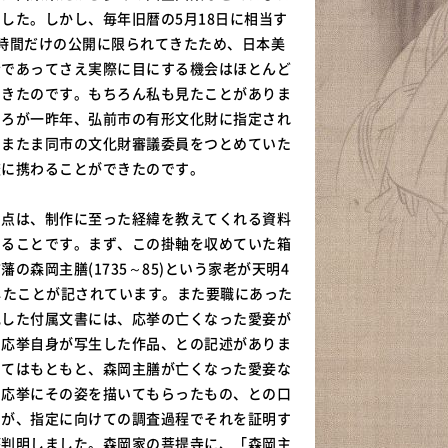
した。しかし、毎年旧暦の5月18日に相当す
時間だけの公開に限られてきたため、日本美
者であってさえ実際に目にする機会はほとんど
てきたのです。もちろん私も見たことがありま
ころが一昨年、弘前市の有形文化財に指定され
たまたま同市の文化財審議委員をつとめていた
査に携わることができたのです。
な点は、制作に至った経緯を教えてくれる資料
いることです。まず、この掛軸を収めていた箱
の森岡主膳(1735～85)という家老が天明4
寄進したことが記されています。また要職にあった
記した付属文書には、応挙の亡くなった愛妾が
を応挙自身が写生した作品、との記述がありま
いてはもともと、森岡主膳が亡くなった愛妾な
、応挙にその姿を描いてもらったもの、との口
すが、指定に向けての調査過程でそれを証明す
が判明しました。森岡家の菩提寺に、「森岡主