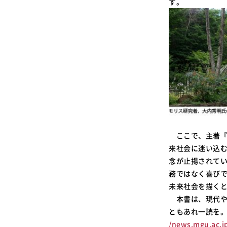
す。
ここで、主著『
来社会に迷い込
念が止揚されて
務ではなく喜び
未来社会を描く
本書は、現代や
ともあれ一読を
/news.mgu.ac.j