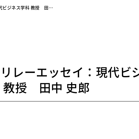
代ビジネス学科 教授 田…
5
のリレーエッセイ：現代ビ
 教授 田中 史郎