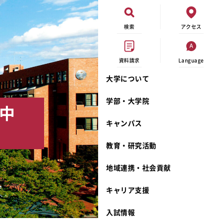
検索
アクセス
資料請求
Language
大学について
現代ビジネス学科
イベントカレンダー
外部資金研究
連携事業のご紹介
学部・大学院
中
キャンパスマップ
学内の研究助成
沿革
キャンパス
学生寮
研究倫理
宮城学院 校歌
奨学金
動物実験に関する情報公開
礼拝堂
教育・研究活動
サークル活動
研究者番号登録申請について
食品栄養学科
地域連携・社会貢献
大学祭
生活文化デザイン学科
ディプロマ・ポリシー
キャリア支援
キャンパスメンバーズ
キリスト教文化研究所
カリキュラム・ポリシー
カリキュラム・入室方法
学費
人文社会科学研究所
アドミッション・ポリシー
教師紹介
入試情報
発達科学研究所