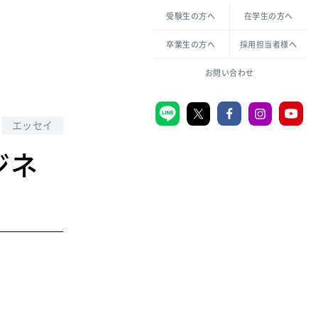
各種方針について
申し込み・お問い合わせ
受験生の方へ
在学生の方へ
教職センター
生活環境科学研究所
倫理憲章
卒業生の方へ
採用担当者様へ
学芸員課程
ハラスメントの防止
一般教育課程
図書館司書課程
共生のための多様性宣言
お問い合わせ
学校図書館司書教諭課程
愛のある知性を。
エッセイ
ジネ
宗教センター
大学後援会
附属認定こども園
宮城学院同窓会
音楽教室
MGUスタンダード