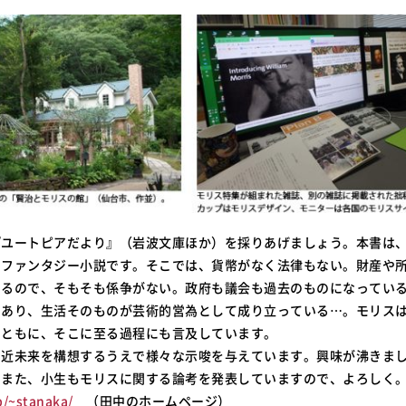
ユートピアだより』（岩波文庫ほか）を採りあげましょう。本書は
むファンタジー小説です。そこでは、貨幣がなく法律もない。財産や
いるので、そもそも係争がない。政府も議会も過去のものになってい
であり、生活そのものが芸術的営為として成り立っている…。モリス
とともに、そこに至る過程にも言及しています。
近未来を構想するうえで様々な示唆を与えています。興味が沸きま
。また、小生もモリスに関する論考を発表していますので、よろしく
p/~stanaka/
（田中のホームページ）