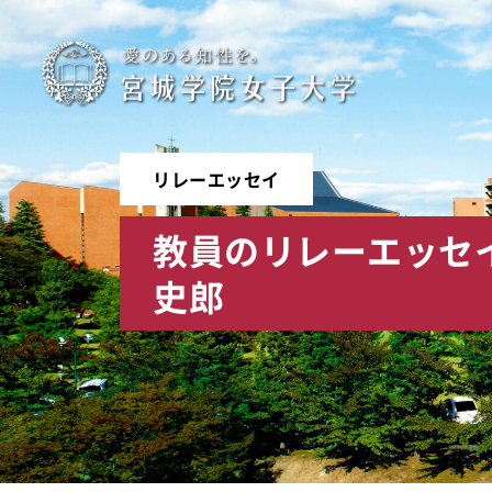
宮
城
学
リレーエッセイ
院
教員のリレーエッセ
女
史郎
子
大
学