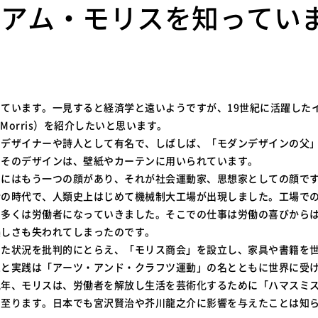
リアム・モリスを知ってい
います。一見すると経済学と遠いようですが、19世紀に活躍したイ
m Morris）を紹介したいと思います。
デザイナーや詩人として有名で、しばしば、「モダンデザインの父
もそのデザインは、壁紙やカーテンに用いられています。
にはもう一つの顔があり、それが社会運動家、思想家としての顔で
命の時代で、人類史上はじめて機械制大工場が出現しました。工場で
、多くは労働者になっていきました。そこでの仕事は労働の喜びから
美しさも失われてしまったのです。
た状況を批判的にとらえ、「モリス商会」を設立し、家具や書籍を
想と実践は「アーツ・アンド・クラフツ運動」の名とともに世界に受
晩年、モリスは、労働者を解放し生活を芸術化するために「ハマスミ
に至ります。日本でも宮沢賢治や芥川龍之介に影響を与えたことは知