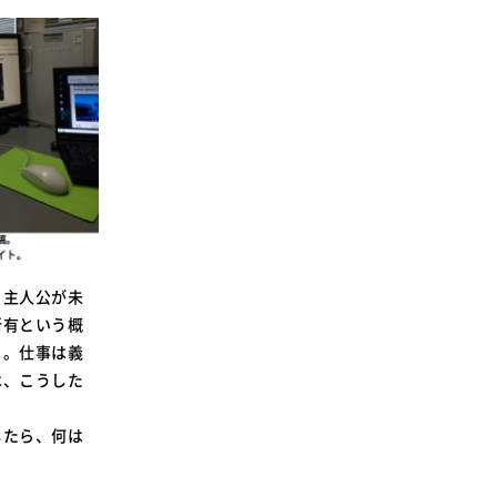
、主人公が未
所有という概
る。仕事は義
は、こうした
したら、何は
。