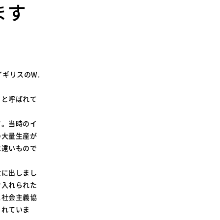
ます
SDGsに関する取り組み
大学広報
ギリスのW.
新型コロナウィルスに関する本学の対応
（まとめ）
」と呼ばれて
す。当時のイ
の大量生産が
は遠いもので
世に出しまし
け入れられた
ス社会主義協
られていま