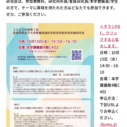
研究会は、参加費無料、研究所所員/客員研究員/本学教職員/学生
の方で、テーマに興味を持たれた方はどなたでも参加できます。
ぜひ、ご参加ください。
※チラシPD
F。クリッ
クすると拡
大します。
日時：10月
15日（水）
14:50～16:
10
会場：本学
講義館4階C
402
申込方法：
下記URLよ
りお申込く
ださい。
/forms.gl