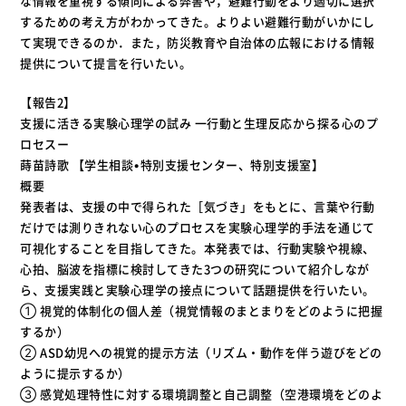
な情報を重視する傾向による弊害や，避難行動をより適切に選択
するための考え方がわかってきた。よりよい避難行動がいかにし
て実現できるのか．また，防災教育や自治体の広報における情報
提供について提言を行いたい。
【報告2】
支援に活きる実験心理学の試み 一行動と生理反応から探る心のプ
ロセスー
蒔苗詩歌 【学生相談•特別支援センター、特別支援室】
概要
発表者は、支援の中で得られた［気づき」をもとに、言葉や行動
だけでは測りきれない心のプロセスを実験心理学的手法を通じて
可視化することを目指してきた。本発表では、行動実験や視線、
心拍、脳波を指標に検討してきた3つの研究について紹介しなが
ら、支援実践と実験心理学の接点について話題提供を行いたい。
① 視覚的体制化の個人差（視覚情報のまとまりをどのように把握
するか）
② ASD幼児への視覚的提示方法（リズム・動作を伴う遊びをどの
ように提示するか）
③ 感覚処理特性に対する環境調整と自己調整（空港環境をどのよ