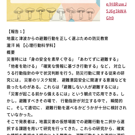
e/H8RuwJ
5J6g3kWA
Gh9
【報告１】
地震と津波からの避難行動を正しく選ぶための防災教育
瀧澤 純 【心理行動科学科】
概要
災害時には「身の安全を素早く守る」「あわてずに避難する」
「他者を助ける」「確実な情報に基づき行動する」など， 対立し
うる行動指針の中で状況判断を行う。防災行動に関する従来の研
究には， 災害のリスク知覚． 避難意図安全に関連する意識などを
扱ったものがある。これらは「避難しない人が避難するには」
「災害が起こる前から備えるには」という観点で応用できる。し
かし，避難すべきその場で． 行動指針が対立する中で， 瞬間的
に， そして適切に． 避難行動を選べるかどうかが十分に検討され
ていなかった。
そこで発表者は，地震災害の仮想場面での避難行動を二択から選
択する課題を用いて研究を行ってきた。これらの研究から．確実