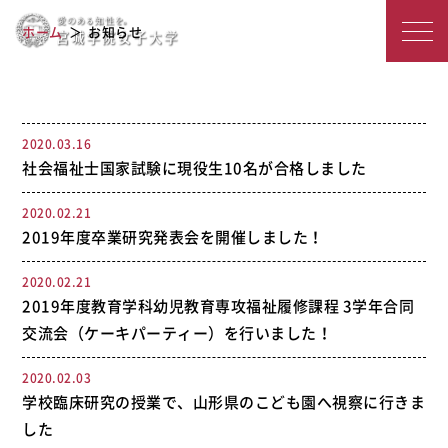
宮
2019年度のアーカイブ
ホーム
お知らせ
城
学
院
2020.03.16
社会福祉士国家試験に現役生10名が合格しました
女
子
2020.02.21
2019年度卒業研究発表会を開催しました！
大
2020.02.21
学
2019年度教育学科幼児教育専攻福祉履修課程 3学年合同
交流会（ケーキパーティー）を行いました！
2020.02.03
学校臨床研究の授業で、山形県のこども園へ視察に行きま
した