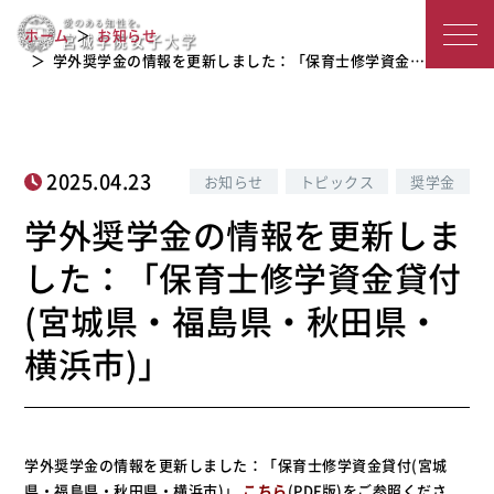
学外奨学金の情報を更新しました：
宮
「保育士修学資金貸付(宮城県・福島
ホーム
お知らせ
県・秋田県・横浜市)」
城
学外奨学金の情報を更新しました：「保育士修学資金…
学
院
2025.04.23
お知らせ
トピックス
奨学金
女
学外奨学金の情報を更新しま
子
した：「保育士修学資金貸付
大
(宮城県・福島県・秋田県・
学
横浜市)」
学外奨学金の情報を更新しました：「保育士修学資金貸付(宮城
県・福島県・秋田県・横浜市)」
こちら
(PDF版)をご参照くださ