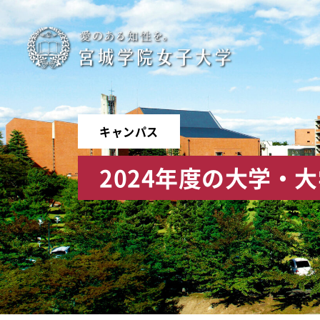
宮
城
学
キャンパス
院
2024年度の大学・
女
子
大
学