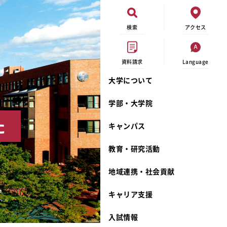
検索
アクセス
資料請求
Language
大学について
現代ビジネス学科
イベントカレンダー
外部資金研究
連携事業のご紹介
学部・大学院
キャンパスマップ
学内の研究助成
沿革
た
キャンパス
学生寮
研究倫理
宮城学院 校歌
奨学金
動物実験に関する情報公開
礼拝堂
教育・研究活動
サークル活動
研究者番号登録申請について
食品栄養学科
地域連携・社会貢献
大学祭
生活文化デザイン学科
ディプロマ・ポリシー
キャリア支援
キャンパスメンバーズ
キリスト教文化研究所
カリキュラム・ポリシー
カリキュラム・入室方法
学費
人文社会科学研究所
アドミッション・ポリシー
教師紹介
入試情報
発達科学研究所