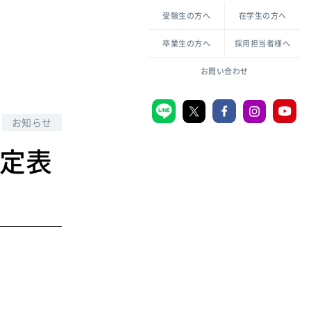
各種方針について
申し込み・お問い合わせ
受験生の方へ
在学生の方へ
教職センター
生活環境科学研究所
倫理憲章
卒業生の方へ
採用担当者様へ
学芸員課程
ハラスメントの防止
一般教育課程
図書館司書課程
共生のための多様性宣言
お問い合わせ
学校図書館司書教諭課程
愛のある知性を。
お知らせ
予定表
宗教センター
大学後援会
附属認定こども園
宮城学院同窓会
音楽教室
。
MGUスタンダード