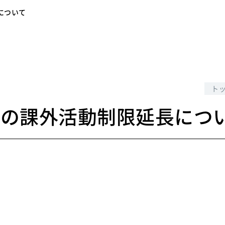
について
1
ト
での課外活動制限延長につ