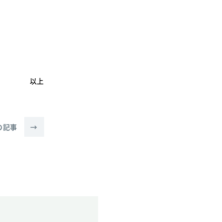
以上
の記事
→