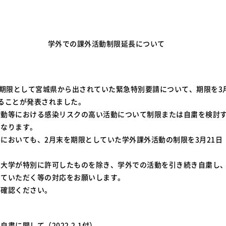
学外での課外活動制限延長について
を期限として宮城県から出されていた緊急特別要請について、期限を3
ることが発表されました。
活動等における感染リスクの高い活動について制限または自粛を検討
となります。
においても、2月末を期限としていた学外課外活動の制限を3月21日
は大学が特別に許可したものを除き、学外での活動を引き続き自粛し
えていただく等の対応をお願いします。
ご確認ください。
粛に関して（2022.2.1付）