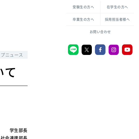
各種方針について
申し込み・お問い合わせ
受験生の方へ
在学生の方へ
教職センター
生活環境科学研究所
倫理憲章
卒業生の方へ
採用担当者様へ
学芸員課程
ハラスメントの防止
一般教育課程
図書館司書課程
共生のための多様性宣言
お問い合わせ
学校図書館司書教諭課程
愛のある知性を。
ップニュース
いて
宗教センター
大学後援会
附属認定こども園
宮城学院同窓会
音楽教室
学生部長
MGUスタンダード
社会連携部長