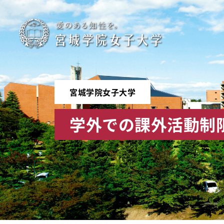
宮
城
学
宮城学院女子大学
院
学外での課外活動制
女
子
大
学