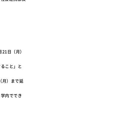
SDGsに関する取り組み
大学広報
新型コロナウィルスに関する本学の対応
月21日（月）
（まとめ）
すること」と
（月）まで延
、学内ででき