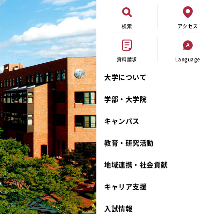
検索
アクセス
資料請求
Language
大学について
現代ビジネス学科
イベントカレンダー
外部資金研究
連携事業のご紹介
学部・大学院
キャンパスマップ
学内の研究助成
沿革
キャンパス
学生寮
研究倫理
宮城学院 校歌
奨学金
動物実験に関する情報公開
礼拝堂
教育・研究活動
サークル活動
研究者番号登録申請について
食品栄養学科
地域連携・社会貢献
大学祭
生活文化デザイン学科
ディプロマ・ポリシー
キャリア支援
キャンパスメンバーズ
キリスト教文化研究所
カリキュラム・ポリシー
カリキュラム・入室方法
学費
人文社会科学研究所
アドミッション・ポリシー
教師紹介
入試情報
発達科学研究所