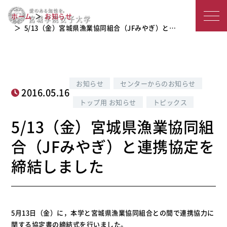
5/13（金）宮城県漁業協同組合（JFみ
宮
ホーム
お知らせ
やぎ）と連携協定を締結しました
城
5/13（金）宮城県漁業協同組合（JFみやぎ）と…
学
院
お知らせ
センターからのお知らせ
女
2016.05.16
トップ用 お知らせ
トピックス
子
5/13（金）宮城県漁業協同組
大
合（JFみやぎ）と連携協定を
学
締結しました
5月13日（金）に，本学と宮城県漁業協同組合との間で連携協力に
関する協定書の締結式を行いました。