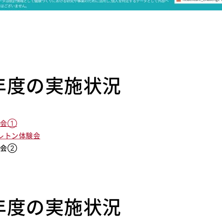
5年度の実施状況
定会①
レトン体験会
定会②
4年度の実施状況