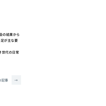
会の結果から
不足が主な要
き世代の日常
の記事
→