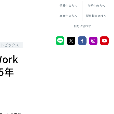
各種方針について
申し込み・お問い合わせ
受験生の方へ
在学生の方へ
教職センター
生活環境科学研究所
倫理憲章
卒業生の方へ
採用担当者様へ
学芸員課程
ハラスメントの防止
一般教育課程
図書館司書課程
共生のための多様性宣言
お問い合わせ
学校図書館司書教諭課程
愛のある知性を。
トピックス
ork
宗教センター
5年
大学後援会
附属認定こども園
宮城学院同窓会
音楽教室
MGUスタンダード