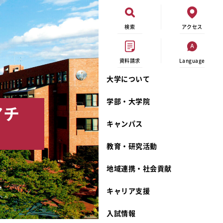
検索
アクセス
資料請求
Language
大学について
現代ビジネス学科
イベントカレンダー
外部資金研究
連携事業のご紹介
学部・大学院
アチ
キャンパスマップ
学内の研究助成
沿革
キャンパス
学生寮
研究倫理
宮城学院 校歌
奨学金
動物実験に関する情報公開
礼拝堂
教育・研究活動
サークル活動
研究者番号登録申請について
食品栄養学科
地域連携・社会貢献
大学祭
生活文化デザイン学科
ディプロマ・ポリシー
キャリア支援
キャンパスメンバーズ
キリスト教文化研究所
カリキュラム・ポリシー
カリキュラム・入室方法
学費
人文社会科学研究所
アドミッション・ポリシー
教師紹介
入試情報
発達科学研究所