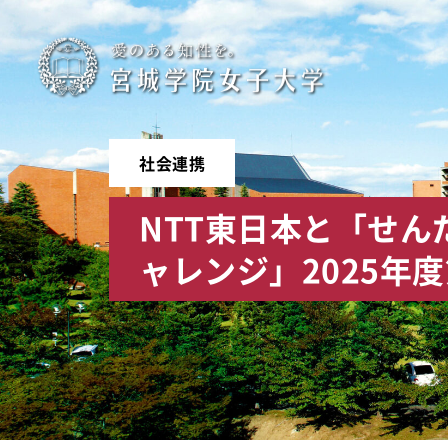
宮
城
学
社会連携
院
NTT東日本と「せんだい
女
ャレンジ」2025年
子
大
学