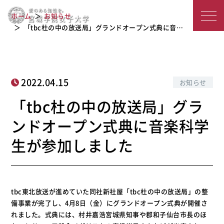
「tbc杜の中の放送局」グランドオー
宮
ホーム
お知らせ
プン式典に音楽科学生が参加しました
城
「tbc杜の中の放送局」グランドオープン式典に音…
学
院
2022.04.15
お知らせ
女
「tbc杜の中の放送局」グラ
子
ンドオープン式典に音楽科学
大
生が参加しました
学
tbc東北放送が進めていた同社新社屋「tbc杜の中の放送局」の整
備事業が完了し、4月8日（金）にグランドオープン式典が開催さ
れました。式典には、村井嘉浩宮城県知事や郡和子仙台市長のほ