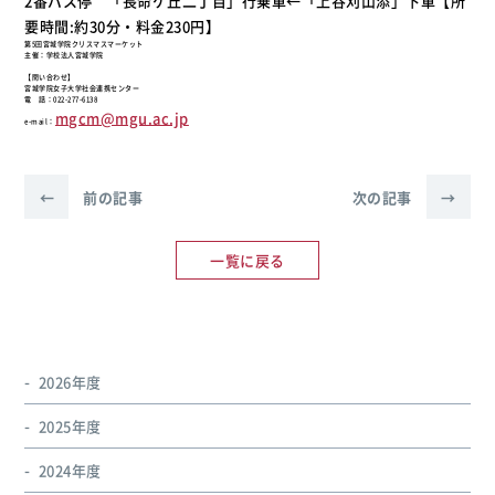
2番バス停 「長命ケ丘二丁目」行乗車←「上谷刈山添」下車【所
要時間:約30分・料金230円】
第5回宮城学院クリスマスマーケット
主催：学校法人宮城学院
【問い合わせ】
宮城学院女子大学社会連携センター
電 話：022-277-6138
mgcm@mgu.ac.jp
e-mail：
←
前の記事
次の記事
→
一覧に戻る
2026年度
2025年度
2024年度