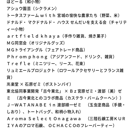
ほどーる（和小物）
アシュウ園芸（シクラメン）
トータスファーム ｗｉｔｈ 宮城の愉快な農家たち（野菜、米）
ドナルド・ マクドナルド・ ハウス せんだいを支える会（チャリテ
ィー小物）
ａｒｔｆｉｅｌｄ ｋｈａｙａ（手作り雑貨、焼き菓子）
ＭＧ同窓会（オリジナルグッズ）
ＭＧトライアングル（フェアトレード商品）
Ｐｈｒｏｍ ｐｈｏｎｇ（アジアンフード、ドリンク、雑貨）
Ｔｒｅｆｌｅ（ミニツリー、リース、花束）
リュミエールプロジェクト（ロワールアクセサリーとフランス雑
貨）
萬楽堂 × 石原ゼミ（ボストンパイ）
東北協同事業開発「古今東北」 × Ｂｚ宮原ゼミ・渡部（美）ゼ
ミ （古今東北とのコラボ商品（カステラ・バームクーヘン））
Ｊ－ＷＡＴＡＮＡＢＥ ｉｎ 渡部順一ゼミ （玉虫塗商品（手鏡・
しおり）、トートバッグ、和柄小物入れ）
Ａｒｏｍａ Ｓｅｌｅｃｔ Ｏｎａｇａｗａ （三陸石鹸工房ＫＵＲ
ＩＹＡのアロマ石鹸、 ＯＣＨＡＣＣＯのフレーバーティー）