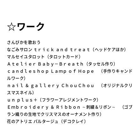
☆ワーク
さんびかを歌おう
なごみサロン ｔｒｉｃｋ ａｎｄ ｔｒｅａｔ（ヘッドケアほか）
マルセイユタロット（タロットカード）
Ａｔｅｌｉｅｒ Ｂａｂｙ－Ｂｒｅａｔｈ（タッセル作り）
ｃａｎｄｌｅｓｈｏｐ Ｌａｍｐ ｏｆ Ｈｏｐｅ （手作りキャンド
ルワーク）
ｎａｉｌ ＆ ｇａｌｌｅｒｙ ＣｈｏｕＣｈｏｕ （オリジナルクリ
スマスネイル）
ｕｎ ｐｌｕｓ＋（フラワーアレジメントワーク）
Ｅｍｂｒｏｉｄｅｒｙ ＆ Ｒｉｂｂｏｎ ～刺繍＆リボン～ （ゴブ
ラン織りの生地でクリスマスのオーナメント作り）
花のアトリエ パルタージュ（デコクレイ）