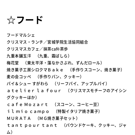
☆フード
フードマルシェ
クリスマス・ランチ／宮城学院生活協同組合
クリスマスカフェ／抹茶café茶歩
九重本舗玉澤 （九重、霜ばしら）
梅花堂 （東太平洋・藻なかさぶれ、ずんだロール）
焼き菓子工房シロクマＢａｋｅ （手作りスコーン、焼き菓子）
麦の会コッペ （手作りパン、クッキー）
パイ＆シュー すがわら （リーフパイ、アップルパイ）
ａｔｅｌｉｅｒ ｌａ ｆｏｕｒ （クリスマスモチーフのアイシン
グクッキーほか）
ｃａｆｅ Ｍｏｚａｒｔ （スコーン、コーヒー豆）
ｉｌ ｍｉｏ ｃａｍｐｏ （特製イタリア焼き菓子）
ＭＵＲＡＴＡ （ＭＧ焼き菓子セット）
ｔａｎｔ ｐｏｕｒ ｔａｎｔ （パウンドケーキ、クッキー、ジャ
ム）