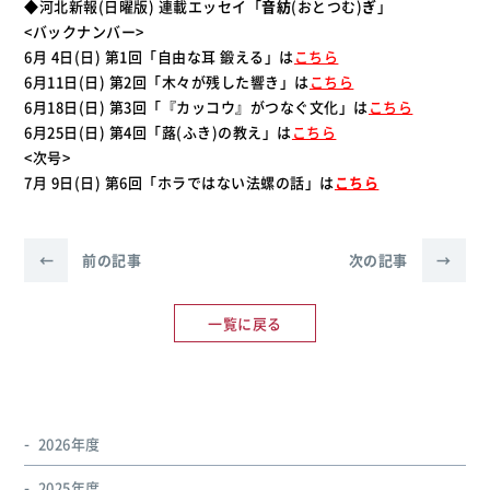
◆河北新報(日曜版) 連載エッセイ「
音紡
(おとつむ)
ぎ
」
<バックナンバー>
6月 4日(日) 第1回「自由な耳 鍛える」は
こちら
6月11日(日) 第2回「木々が残した響き」は
こちら
6月18日(日) 第3回「『カッコウ』がつなぐ文化」は
こちら
6月25日(日) 第4回「蕗(ふき)の教え」は
こちら
<次号>
7月 9日(日) 第6回「ホラではない法螺の話」は
こちら
←
前の記事
次の記事
→
一覧に戻る
2026年度
2025年度