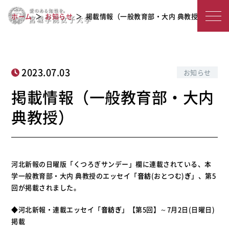
宮
掲載情報（一般教育部・大内 典教授）
ホーム
お知らせ
掲載情報（一般教育部・大内 典教授）
城
学
院
2023.07.03
お知らせ
女
掲載情報（一般教育部・大内
子
典教授）
大
学
河北新報の日曜版「くつろぎサンデー」欄に連載されている、本
学一般教育部・大内 典教授のエッセイ「
音紡
(おとつむ)
ぎ
」、第5
回が掲載されました。
◆河北新報・連載エッセイ「
音紡ぎ
」【第5回】～7月2日(日曜日)
掲載