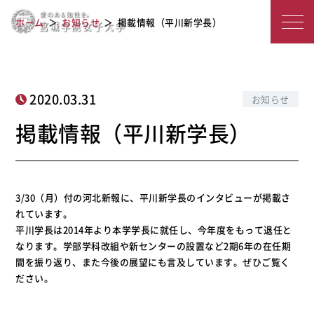
宮
掲載情報（平川新学長）
ホーム
お知らせ
掲載情報（平川新学長）
城
学
院
2020.03.31
お知らせ
女
掲載情報（平川新学長）
子
大
3/30（月）付の河北新報に、平川新学長のインタビューが掲載さ
学
れています。
平川学長は2014年より本学学長に就任し、今年度をもって退任と
なります。学部学科改組や新センターの設置など2期6年の在任期
間を振り返り、また今後の展望にも言及しています。ぜひご覧く
ださい。