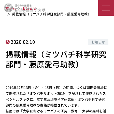
掲載情報（ミツバチ科学研究部門・藤
宮
ホーム
お知らせ
原愛弓助教）
城
掲載情報（ミツバチ科学研究部門・藤原愛弓助教）
学
院
2020.02.10
お知らせ
女
掲載情報（ミツバチ科学研究
子
部門・藤原愛弓助教）
大
学
2019年12月13日（金）～15日（日）の期間、つくば国際会議場に
て開催された「ミツバチサミット2019」を記念して作成されたス
ペシャルブックに、本学生活環境科学研究所・ミツバチ科学研究
部門の藤原愛弓助教の寄稿が掲載されています。
誌面では「大学におけるミツバチの研究・教育 ―大学の森林を活