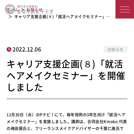
キャリア支援企画(８)「就活ヘアメイ
宮
ホーム
お知らせ
クセミナー」を開催しました
城
キャリア支援企画(８)「就活ヘアメイクセミナー」…
学
院
2022.12.06
お知らせ
女
キャリア支援企画(８)「就活
子
ヘアメイクセミナー」を開催
大
しました
学
11月30日（水）のPナビ！にて、毎年恒例の3年生向け「就活ヘア
メイクセミナー」を実施しました。講師は、合同会社Kinoko.代表
の嶋田葵氏と、フリーランスメイクアドバイザーの千葉仁美氏で