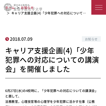
キャリア支援企画(4)「少年犯罪への対
宮
ホーム
お知らせ
応についての講演会」を開催しました
城
キャリア支援企画(4)「少年犯罪への対応について…
学
院
2018.07.09
お知らせ
女
キャリア支援企画(4)「少年
子
犯罪への対応についての講演
大
会」を開催しました
学
6月27日(水)の4校時に，「少年犯罪への対応についての講演会」
と題して、
法務教官，心理技官等の心理学を少年犯罪に活かす仕事（公務