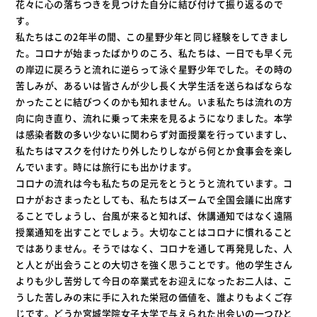
花々に心の落ちつきを見つけた自分に結び付けて振り返るので
す。
私たちはこの2年半の間、この星野少年と同じ経験をしてきまし
た。コロナが始まったばかりのころ、私たちは、一日でも早く元
の岸辺に戻ろうと流れに逆らって泳ぐ星野少年でした。その時の
苦しみが、あるいは皆さんが少し長く大学生活を送らねばならな
かったことに結びつくのかも知れません。いま私たちは流れの方
向に向き直り、流れに乗って未来を見るようになりました。本学
は感染者数の多い少ないに関わらず対面授業を行っていますし、
私たちはマスクを付けたり外したりしながら何とか食事会を楽し
んでいます。時には旅行にも出かけます。
コロナの流れは今も私たちの足元をとうとうと流れています。コ
ロナがおさまったとしても、私たちはズームで全国会議に出席す
ることでしょうし、台風が来ると知れば、休講通知ではなく遠隔
授業通知を出すことでしょう。大切なことはコロナに慣れること
ではありません。そうではなく、コロナを通して再発見した、人
と人とが出会うことの大切さを強く思うことです。他の学生さん
よりも少し苦労して今日の卒業式をお迎えになったお二人は、こ
うした苦しみの末に手に入れた栄冠の価値を、誰よりもよくご存
じです。どうか宮城学院女子大学で与えられた出会いの一つひと