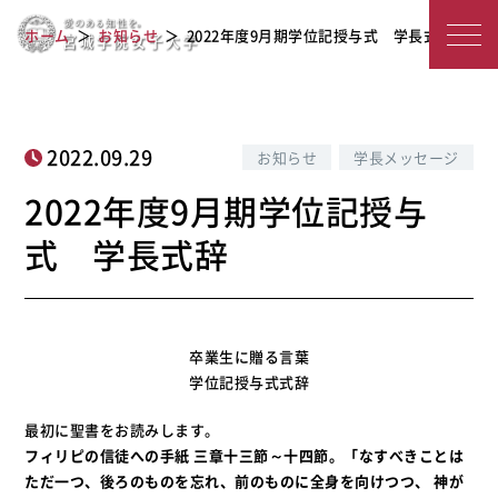
2022年度9月期学位記授与式 学長式
宮
ホーム
お知らせ
2022年度9月期学位記授与式 学長式辞
辞
城
学
院
2022.09.29
お知らせ
学長メッセージ
女
2022年度9月期学位記授与
子
式 学長式辞
大
学
卒業生に贈る言葉
学位記授与式式辞
最初に聖書をお読みします。
フィリピの信徒への手紙 三章十三節～十四節。「なすべきことは
ただ一つ、後ろのものを忘れ、前のものに全身を向けつつ、 神が