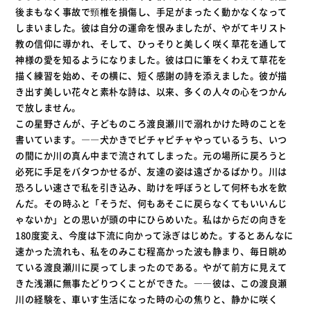
後まもなく事故で頸椎を損傷し、手足がまったく動かなくなって
しまいました。彼は自分の運命を恨みましたが、やがてキリスト
教の信仰に導かれ、そして、ひっそりと美しく咲く草花を通して
神様の愛を知るようになりました。彼は口に筆をくわえて草花を
描く練習を始め、その横に、短く感謝の詩を添えました。彼が描
き出す美しい花々と素朴な詩は、以来、多くの人々の心をつかん
で放しません。
この星野さんが、子どものころ渡良瀬川で溺れかけた時のことを
書いています。――犬かきでピチャピチャやっているうち、いつ
の間にか川の真ん中まで流されてしまった。元の場所に戻ろうと
必死に手足をバタつかせるが、友達の姿は遠ざかるばかり。川は
恐ろしい速さで私を引き込み、助けを呼ぼうとして何杯も水を飲
んだ。その時ふと「そうだ、何もあそこに戻らなくてもいいんじ
ゃないか」との思いが頭の中にひらめいた。私はからだの向きを
180度変え、今度は下流に向かって泳ぎはじめた。するとあんなに
速かった流れも、私をのみこむ程高かった波も静まり、毎日眺め
ている渡良瀬川に戻ってしまったのである。やがて前方に見えて
きた浅瀬に無事たどりつくことができた。――彼は、この渡良瀬
川の経験を、車いす生活になった時の心の焦りと、静かに咲く