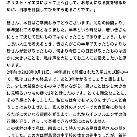
キリスト・イエスによって上へ召して、お与えになる賞を得るた
めに、目標を目指してひたすら走ることです。」
皆さん、本日はご卒業おめでとうございます。同期の仲間より、
半年遅れての卒業となりました。半年という時間は、若い皆さん
にとって決して短いものではなかったことでありましょう。しか
し長い人生を考えるとき、皆さんがこの半年で失ったものよりも
皆さんが受け取ったもの、何より今日この日受け取ったものは遥
かに大きいことを、私は声を大にしてお二人にお伝えしたいと思
います。
2年前の2020年9月11日、半年遅れで開催された入学式の式辞の中
で、私はコロナの終息まで、あと3年かかるでしょうと話しまし
た。少し大袈裟かと心の中で思いながら、悪いことは少し大きめ
に見積るいつもの癖で3年と話したのです。とても残念なことに、
その予想は的中しました。私たちは今でもマスクをせずに人と会
うことはありませんし、家人以外のメンバーでの食事会に参加す
るたびに大いなる躊躇を覚えます。これからインフルエンザの流
行期を迎え、けっして楽観できる状況にはありません。
この式辞の中で私は、画家にして詩人である星野富弘さんの話を
しました。この方は群馬県の中学校の体育の先生でしたが、新任