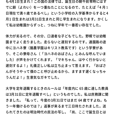
も4月1日生まれ！この国の法律では、誕生日の朝午前零時にはす
でに齢（よわい）を一つ重ねたことになるので、たとえば「4 月１
日現在で満６歳であるべし」という小学校の入学基準からすると4
月1 日生まれは3月31日生まれと同じ早生まれになります。かくし
て私は幼稚園からずっと、つねに学年で一番若い存在でした。
体力が劣るので、その分、口達者な子どもでした。野幌では幼稚
園までよく走りました。走らないと遅刻するのです。通園路の途
中にヨハネ寮（酪農学園はキリスト教系です）という学寮があ
り、そこの寮母さん（「ヨハネのおばさん」とみんな呼んでいま
した）が声をかけてくれます。「マキちゃん、はやく行かないと
遅刻するよ！」礼儀正しい私は立ち止まって答えます。「おばさ
んがそうやって僕のこと呼び止めるから、ますます遅くなっちゃ
うんだよ！」生意気なガキでした。
大学を定年退職するときのルールは「年度内に 65 歳に達した教員
は3月31日に定年退職すべし」というものでした。私は庶務課に聞
きました。「私って、今度の3月31日ではまだ 64 歳ですよね。も
う一年働けるのでは？」返事が来るまで三日待たされました。送
られてきたのは明治時代の民法の写し。「尚、ここで誕生日とは