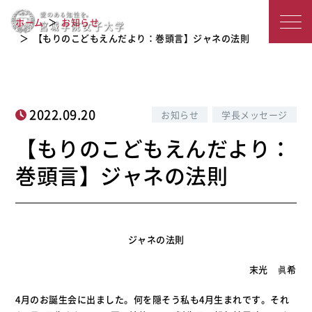
【もりのこどもえんだより：巻頭言】
宮
ホーム
お知らせ
ジャネの法則
城
【もりのこどもえんだより：巻頭言】ジャネの法則
学
院
2022.09.20
お知らせ
学長メッセージ
女
【もりのこどもえんだより：
子
巻頭言】ジャネの法則
大
学
ジャネの法則
末光 眞希
4月のお誕生会に出ました。何を隠そう私も4月生まれです。それ