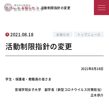
宮
活動制限指針の変更
ホーム
お知らせ
活動制限指針の変更
城
学
院
2021.08.18
お知らせ
トップニュース
女
活動制限指針の変更
子
大
2021年8月18日
学
学生・保護者・教職員の皆さま
宮城学院女子大学 副学長（新型コロナウイルス対策担当）
正木恭介