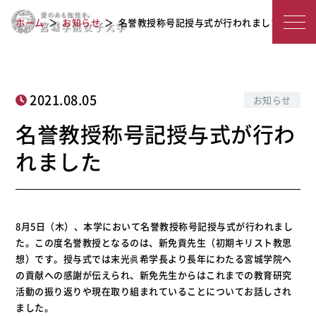
宮
名誉教授称号記授与式が行われました
ホーム
お知らせ
名誉教授称号記授与式が行われました
城
学
院
2021.08.05
お知らせ
女
名誉教授称号記授与式が行わ
子
れました
大
学
8月5日（木）、本学において名誉教授称号記授与式が行われまし
た。この度名誉教授となるのは、新免貢先生（初期キリスト教思
想）です。授与式では末光眞希学長より長年にわたる宮城学院へ
の貢献への感謝が伝えられ、新免先生からはこれまでの教育研究
活動の振り返りや現在取り組まれていることについてお話しされ
ました。