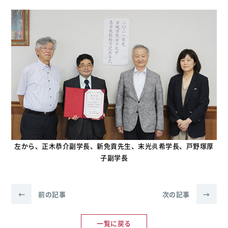
左から、正木恭介副学長、新免貢先生、末光眞希学長、戸野塚厚
子副学長
←
前の記事
次の記事
→
一覧に戻る