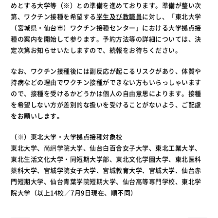
めとする大学等（※）との準備を進めております。準備が整い次
第、ワクチン接種を希望する
学生及び教職員
に対し、「東北大学
（宮城県・仙台市）ワクチン接種センター」における大学拠点接
種の案内を開始して参ります。予約方法等の詳細については、決
定次第お知らせいたしますので、続報をお待ちください。
なお、ワクチン接種後には副反応が起こるリスクがあり、体質や
持病などの理由でワクチン接種ができない方もいらっしゃいます
ので、接種を受けるかどうかは個人の自由意思によります。接種
を希望しない方が差別的な扱いを受けることがないよう、ご配慮
をお願いします。
（※）東北大学・大学拠点接種対象校
東北大学、尚絅学院大学、仙台白百合女子大学、東北工業大学、
東北生活文化大学・同短期大学部、東北文化学園大学、東北医科
薬科大学、宮城学院女子大学、宮城教育大学、宮城大学、仙台赤
門短期大学、仙台青葉学院短期大学、仙台高等専門学校、東北学
院大学（以上14校／7月9日現在、順不同）