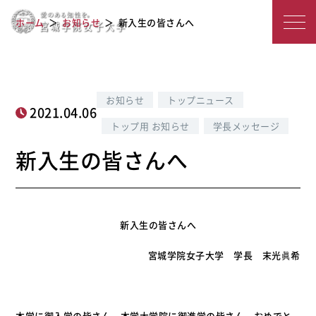
宮
新入生の皆さんへ
ホーム
お知らせ
新入生の皆さんへ
城
学
院
お知らせ
トップニュース
2021.04.06
女
トップ用 お知らせ
学長メッセージ
子
新入生の皆さんへ
大
学
新入生の皆さんへ
宮城学院女子大学 学長 末光眞希
本学に御入学の皆さん、本学大学院に御進学の皆さん、おめでと