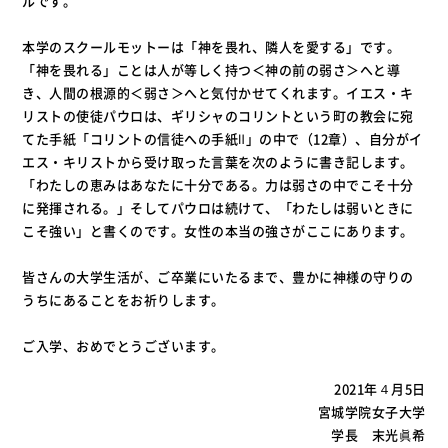
ルです。
本学のスクールモットーは「神を畏れ、隣人を愛する」です。
「神を畏れる」ことは人が等しく持つ＜神の前の弱さ＞へと導
き、人間の根源的＜弱さ＞へと気付かせてくれます。イエス・キ
リストの使徒パウロは、ギリシャのコリントという町の教会に宛
てた手紙「コリントの信徒への手紙Ⅱ」の中で（12章）、自分がイ
エス・キリストから受け取った言葉を次のように書き記します。
「わたしの恵みはあなたに十分である。力は弱さの中でこそ十分
に発揮される。」そしてパウロは続けて、「わたしは弱いときに
こそ強い」と書くのです。女性の本当の強さがここにあります。
皆さんの大学生活が、ご卒業にいたるまで、豊かに神様の守りの
うちにあることをお祈りします。
ご入学、おめでとうございます。
2021年４月5日
宮城学院女子大学
学長 末光眞希