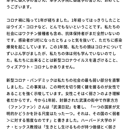
うございます。
コロナ禍に陥って1年が経ちました。1年経ってはっきりしたこと
はウイズ・コロナなど、とんでもないということです。私たちの
社会にはワクチン接種者も含め、抗体保持者がまだ全然いないの
です。感染者が1桁になったとちょっと気を抜いて、ただちに感染
爆発を起こしています。この1年間、私たちの頭はコロナについて
ずいぶん学びましたが、私たちの体は何も学んでいないのでし
た。私たちに出来ることは新型コロナウイルスを遠ざけること、
ウィズアウト・コロナしかありません。
新型コロナ・パンデミックは私たちの社会の最も弱い部分を直撃
しました。この事実は、この時代を切り開く鍵を握るのが女性で
あることを強く示唆しています。女性こそは＜弱さ＞のよき理解
者だからです。今から1年前、封鎖された武漢の街中で作家方方
（ファンファン）さんは「武漢日記」を著し、「一つの国家が文
明的かどうかを計る尺度はたった一つ。それは、その国の＜弱者
＞に対する態度なのです」と書きました。ハーバード大学のド
ナ・ヒックス教授は「生きとし生けるものが持つ価値と＜弱さ