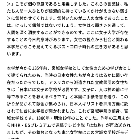
＞」こそが個の尊厳であると定義しました。これらの言葉は、私
たち人間一人ひとりが根源的に持っている＜かけがえのない弱さ
＞に気付かせてくれます。気付いたのが二人の女性であったこと
は、けっして偶然ではないでしょう。女性は＜弱さ＞を通して、
人間を深く洞察することができるのです。ここに女子大学が存在
することの今日的意味があります。女性の視点から社会と関わる
本学だからこそ見えてくるポストコロナ時代の生き方があると思
います。
本学が今から135年前、宮城女学校として女性のための学び舎とし
て建てられたのも、当時の日本女性たちが今よりはるかに弱い存
在だったからでした。アメリカから派遣された宣教師団の女性た
ちは「日本には女子の学校が必要です、女子に、人は神の前に平
等であることを教えるべきです」と本国に手紙を書き送り、この
祈りが聞かれて献金が集められ、日本人キリスト者押川方義に託
されて仙台に女学校が開かれました。これが宮城学院の前身、宮
城女学校です。1886年・明治19年のことでした。昨年の三月末か
らNHK・BSプレミアムで連続テレビ小説「はね駒」が再放送され
ましたが、その舞台となった東北女学校はこの宮城女学校がモデ