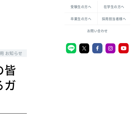
各種方針について
申し込み・お問い合わせ
受験生の方へ
在学生の方へ
教職センター
生活環境科学研究所
倫理憲章
卒業生の方へ
採用担当者様へ
学芸員課程
ハラスメントの防止
一般教育課程
図書館司書課程
共生のための多様性宣言
お問い合わせ
学校図書館司書教諭課程
愛のある知性を。
用 お知らせ
の皆
宗教センター
るガ
大学後援会
附属認定こども園
宮城学院同窓会
音楽教室
MGUスタンダード