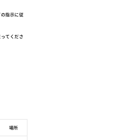
SDGsに関する取り組み
大学広報
下の指示に従
従ってくださ
新型コロナウィルスに関する本学の対応
（まとめ）
場所