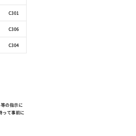
C301
C306
C304
科等の指示に
持って事前に