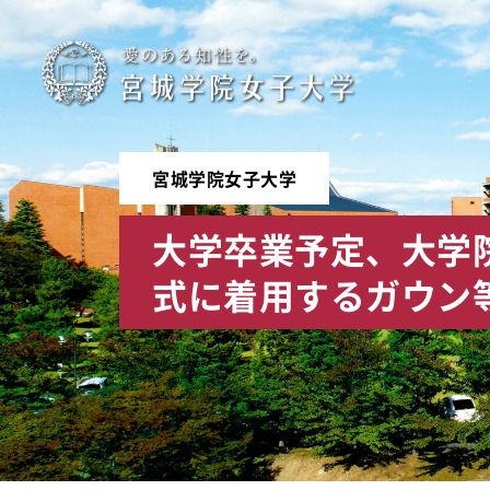
宮
城
学
宮城学院女子大学
院
大学卒業予定、大学
女
式に着用するガウン
子
大
学