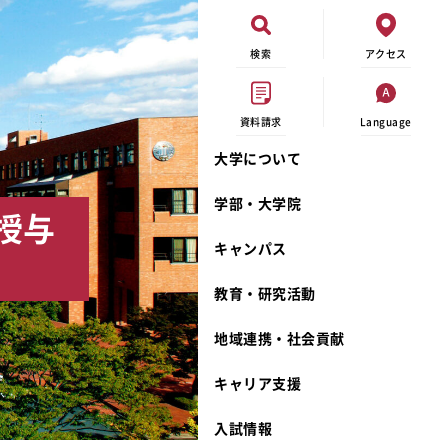
検索
アクセス
資料請求
Language
大学について
現代ビジネス学科
イベントカレンダー
外部資金研究
連携事業のご紹介
学部・大学院
授与
キャンパスマップ
学内の研究助成
沿革
キャンパス
学生寮
研究倫理
宮城学院 校歌
奨学金
動物実験に関する情報公開
礼拝堂
教育・研究活動
サークル活動
研究者番号登録申請について
食品栄養学科
地域連携・社会貢献
大学祭
生活文化デザイン学科
ディプロマ・ポリシー
キャリア支援
キャンパスメンバーズ
キリスト教文化研究所
カリキュラム・ポリシー
カリキュラム・入室方法
学費
人文社会科学研究所
アドミッション・ポリシー
教師紹介
入試情報
発達科学研究所