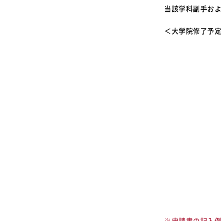
当該学科副手お
＜大学院修了予
※申請書の記入