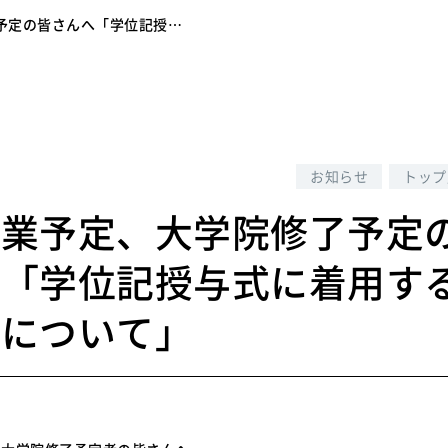
予定の皆さんへ「学位記授…
7
お知らせ
トップ
卒業予定、大学院修了予定
へ「学位記授与式に着用す
等について」