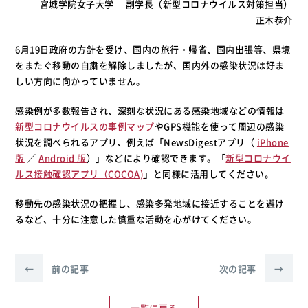
宮城学院女子大学 副学長（新型コロナウイルス対策担当）
正木恭介
6月19日政府の方針を受け、国内の旅行・帰省、国内出張等、県境
をまたぐ移動の自粛を解除しましたが、国内外の感染状況は好ま
しい方向に向かっていません。
感染例が多数報告され、深刻な状況にある感染地域などの情報は
新型コロナウイルスの事例マップ
やGPS機能を使って周辺の感染
状況を調べられるアプリ、例えば「NewsDigestアプリ（
iPhone
版
／
Android 版
）」などにより確認できます。「
新型コロナウイ
ルス接触確認アプリ（COCOA)
」と同様に活用してください。
移動先の感染状況の把握し、感染多発地域に接近することを避け
るなど、十分に注意した慎重な活動を心がけてください。
←
前の記事
次の記事
→
一覧に戻る