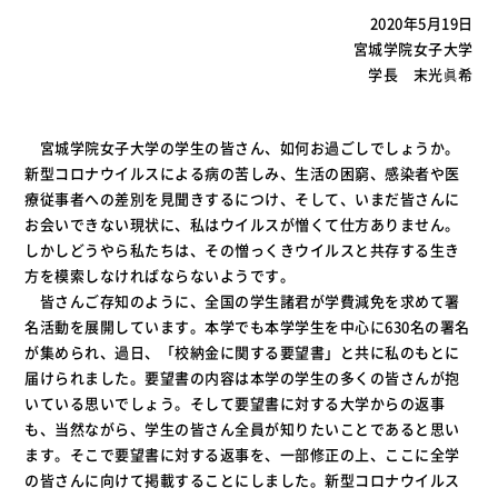
2020年5月19日
宮城学院女子大学
学長 末光眞希
宮城学院女子大学の学生の皆さん、如何お過ごしでしょうか。
新型コロナウイルスによる病の苦しみ、生活の困窮、感染者や医
療従事者への差別を見聞きするにつけ、そして、いまだ皆さんに
お会いできない現状に、私はウイルスが憎くて仕方ありません。
しかしどうやら私たちは、その憎っくきウイルスと共存する生き
方を模索しなければならないようです。
皆さんご存知のように、全国の学生諸君が学費減免を求めて署
名活動を展開しています。本学でも本学学生を中心に630名の署名
が集められ、過日、「校納金に関する要望書」と共に私のもとに
届けられました。要望書の内容は本学の学生の多くの皆さんが抱
いている思いでしょう。そして要望書に対する大学からの返事
も、当然ながら、学生の皆さん全員が知りたいことであると思い
ます。そこで要望書に対する返事を、一部修正の上、ここに全学
の皆さんに向けて掲載することにしました。新型コロナウイルス