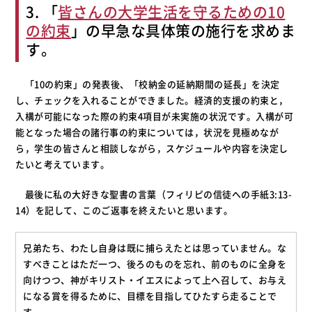
3. 「
皆さんの大学生活を守るための10
の約束
」の早急な具体策の施行を求めま
す。
「10の約束」の発表後、「校納金の延納期間の延長」を決定
し、チェックを入れることができました。経済的支援の約束と，
入構が可能になった際の約束4項目が未実施の状況です。入構が可
能となった場合の諸行事の約束については，状況を見極めなが
ら，学生の皆さんと相談しながら，スケジュールや内容を決定し
たいと考えています。
最後に私の大好きな聖書の言葉（フィリピの信徒への手紙3:13-
14）を記して、このご返事を終えたいと思います。
兄弟たち、わたし自身は既に捕らえたとは思っていません。な
すべきことはただ一つ、後ろのものを忘れ、前のものに全身を
向けつつ、神がキリスト・イエスによって上へ召して、お与え
になる賞を得るために、目標を目指してひたすら走ることで
す。