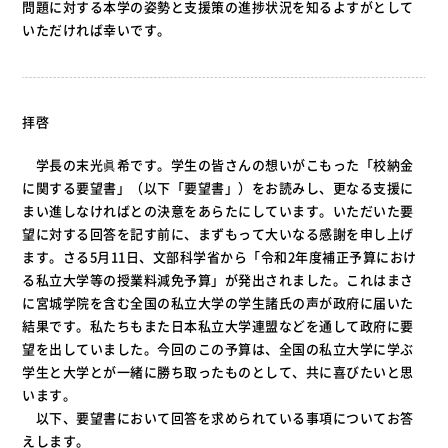
問題に対する本学の姿勢と支援策の進捗状況を知るよすがとして
いただければ幸いです。
拝啓
学長の末光眞希です。学生の皆さんの想いがこもった「校納金
に関する要望書」（以下「要望書」）をお読みし、更なる支援に
まい進しなければとの決意をあらたにしています。いただいた要
望に対する回答を記す前に、まずもって大いなる感謝を申し上げ
ます。さる5月11日、文部科学省から「令和2年度補正予算におけ
る私立大学等の授業料減免予算」が発出されました。これはまさ
に宮城学院を含む全国の私立大学の学生諸氏の声が政府に届いた
結果です。私たちもまた日本私立大学連盟などを通して政府に要
望を出していました。今回のこの予算は、全国の私立大学に学ぶ
学生と大学とが一緒に勝ち取ったものとして、共に喜びたいと思
います。
以下、要望書において回答を求められている事項についてお答
えします。