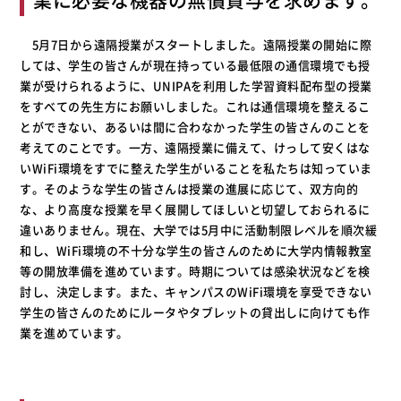
5月7日から遠隔授業がスタートしました。遠隔授業の開始に際
しては、学生の皆さんが現在持っている最低限の通信環境でも授
業が受けられるように、UNIPAを利用した学習資料配布型の授業
をすべての先生方にお願いしました。これは通信環境を整えるこ
とができない、あるいは間に合わなかった学生の皆さんのことを
考えてのことです。一方、遠隔授業に備えて、けっして安くはな
いWiFi環境をすでに整えた学生がいることを私たちは知っていま
す。そのような学生の皆さんは授業の進展に応じて、双方向的
な、より高度な授業を早く展開してほしいと切望しておられるに
違いありません。現在、大学では5月中に活動制限レベルを順次緩
和し、WiFi環境の不十分な学生の皆さんのために大学内情報教室
等の開放準備を進めています。時期については感染状況などを検
討し、決定します。また、キャンパスのWiFi環境を享受できない
学生の皆さんのためにルータやタブレットの貸出しに向けても作
業を進めています。