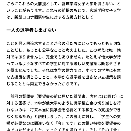
さらにこれらの大前提として、宮城学院女子大学を潰さない、と
いうことがあります。これらの前提のもとで、宮城学院女子大学
は、新型コロナ困窮学生に対する支援方針として
一人の退学者も出さない
ことを最大限追求することが今の私たちにとってもっとも大切な
ことだし、もっとも公平なことと考えました。この考えは唯一絶
対ではありませんし、完全でもありません。たとえば他大学が行
っているようなすべての学生に対する等しい支援策は断念せざる
を得ませんでした。それは本学の財力では、すべての学生に有意
な支援策を講じることと、本学から退学者を出さない支援策を講
じることとは両立できなかったからです。
前回の質問書（要望書の前に届いた質問書、内容は1と同じ）に
対する回答で、本学が他大学のように奨学積立金の切り崩しを行
わないのは「将来本当に奨学金を必要とする学生への支援ができ
なくなるため」と説明しました。この説明に対し、「学生への支
援が必要なのは間違いなく『今』です」との鋭い指摘を要望書の
中でいただきました。まったくその通りです。そしてその「今」