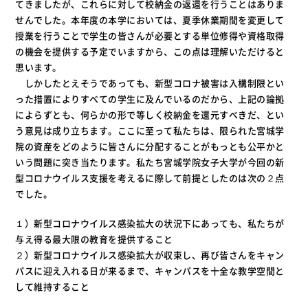
てきましたが、これらに対して校納金の返還を行うことはありま
せんでした。本年度の本学においては、夏季休業期間を変更して
授業を行うことで学生の皆さんが必要とする単位修得や資格取得
の機会を提供する予定でいますから、この点は理解いただけると
思います。
しかしたとえそうであっても、新型コロナ被害は入構制限とい
った措置によりすべての学生に及んでいるのだから、上記の論拠
によらずとも、何らかの形で等しく校納金を還元すべきだ、とい
う意見は成り立ちます。ここに至って私たちは、限られた宮城学
院の資産をどのように皆さんに分配することがもっとも公平かと
いう問題に突き当たります。私たち宮城学院女子大学が今回の新
型コロナウイルス支援を考えるに際して前提としたのは次の２点
でした。
１）新型コロナウイルス感染拡大の状況下にあっても、私たちが
与え得る最大限の教育を提供すること
２）新型コロナウイルス感染拡大が収束し、再び皆さんをキャン
パスに迎え入れる日が来るまで、キャンパスを十全な教学空間と
して維持すること