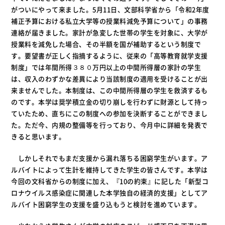
がついにやって来ました。5月11日、文部科学省から「令和2年度
補正予算における私立大学等の授業料減免予算について」の事務
連絡が届きました。家計が急変した世帯の学生を対象に、大学が
授業料を減免した場合、その半額を国が補助するという制度で
す。要望書が正しく指摘するように、従来の「高等教育就学支援
制度」では年間所得３８０万円以上の中間所得層の家計の学生
は、収入のわずかな差異により当該制度の適用を受けることが出
来ませんでした。本制度は、この中間所得層の学生を救済するも
のです。本学は奨学積立金の切り崩しを行わずに財源として持っ
ていたため、直ちにこの制度への参加を決断することができまし
た。ただ今、内規の整備等を行っており、今月中に詳細を発表で
きると思います。
しかしそれでもまだ支援から漏れ落ちる困窮学生がいます。ア
ルバイトによって生計を維持してきた学生の皆さんです。本学は
今回の文科省からの制度に加え、『10の約束』に記した「新型コ
ロナウイルス感染症に関連した本学独自の経済的支援」としてア
ルバイト困窮学生の支援を盛り込もうと検討を進めています。