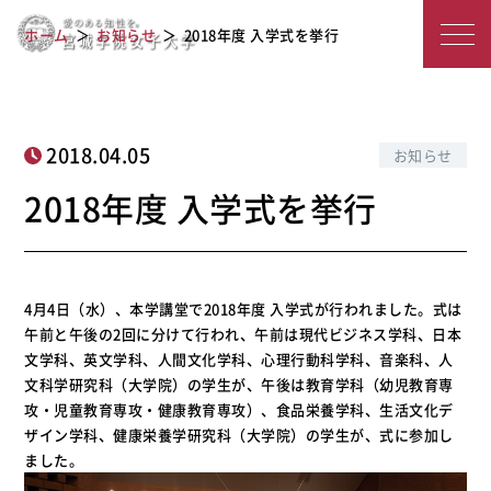
宮
2018年度 入学式を挙行
ホーム
お知らせ
2018年度 入学式を挙行
城
学
院
2018.04.05
お知らせ
女
2018年度 入学式を挙行
子
大
4月4日（水）、本学講堂で2018年度 入学式が行われました。式は
学
午前と午後の2回に分けて行われ、午前は現代ビジネス学科、日本
文学科、英文学科、人間文化学科、心理行動科学科、音楽科、人
文科学研究科（大学院）の学生が、午後は教育学科（幼児教育専
攻・児童教育専攻・健康教育専攻）、食品栄養学科、生活文化デ
ザイン学科、健康栄養学研究科（大学院）の学生が、式に参加し
ました。