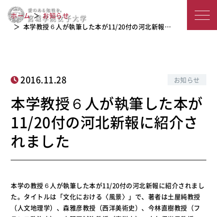
本学教授６人が執筆した本が11/20付
宮
ホーム
お知らせ
の河北新報に紹介されました
城
本学教授６人が執筆した本が11/20付の河北新報…
学
院
2016.11.28
お知らせ
女
本学教授６人が執筆した本が
子
11/20付の河北新報に紹介さ
大
れました
学
本学の教授６人が執筆した本が11/20付の河北新報に紹介されまし
た。タイトルは「文化における〈風景〉」で、著者は土屋純教授
（人文地理学）、森雅彦教授（西洋美術史）、今林直樹教授（フ