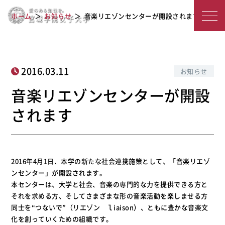
宮
音楽リエゾンセンターが開設されます
ホーム
お知らせ
音楽リエゾンセンターが開設されます
城
学
院
2016.03.11
お知らせ
女
音楽リエゾンセンターが開設
子
されます
大
学
2016年4月1日、本学の新たな社会連携施策として、「音楽リエゾ
ンセンター」が開設されます。
本センターは、大学と社会、音楽の専門的な力を提供できる方と
それを求める方、そしてさまざまな形の音楽活動を楽しませる方
同士を“つないで”（リエゾン ｌiaison）、ともに豊かな音楽文
化を創っていくための組織です。