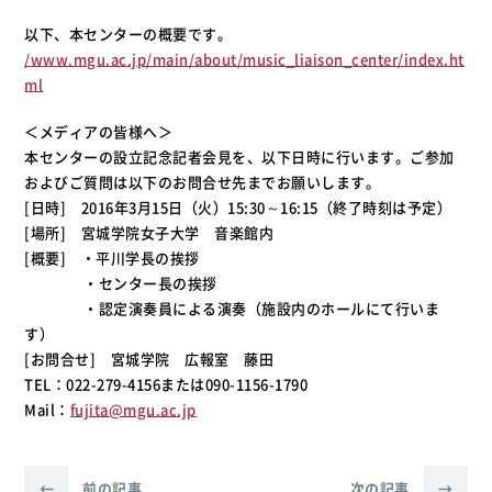
以下、本センターの概要です。
/www.mgu.ac.jp/main/about/music_liaison_center/index.ht
ml
＜メディアの皆様へ＞
本センターの設立記念記者会見を、以下日時に行います。ご参加
およびご質問は以下のお問合せ先までお願いします。
[日時] 2016年3月15日（火）15:30～16:15（終了時刻は予定）
[場所] 宮城学院女子大学 音楽館内
[概要] ・平川学長の挨拶
・センター長の挨拶
・認定演奏員による演奏（施設内のホールにて行いま
す）
[お問合せ] 宮城学院 広報室 藤田
TEL：022-279-4156または090-1156-1790
Mail：
fujita@mgu.ac.jp
←
前の記事
次の記事
→