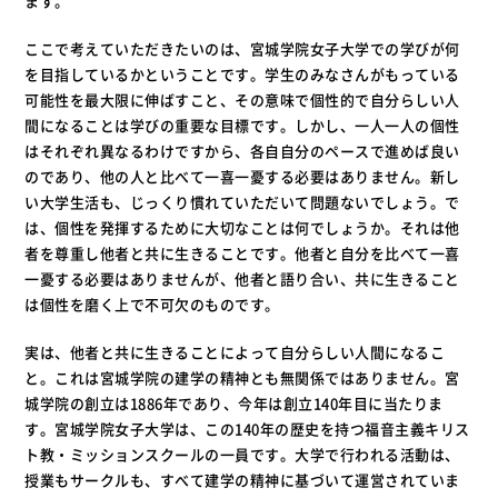
ます。
ここで考えていただきたいのは、宮城学院女子大学での学びが何
を目指しているかということです。学生のみなさんがもっている
可能性を最大限に伸ばすこと、その意味で個性的で自分らしい人
間になることは学びの重要な目標です。しかし、一人一人の個性
はそれぞれ異なるわけですから、各自自分のペースで進めば良い
のであり、他の人と比べて一喜一憂する必要はありません。新し
い大学生活も、じっくり慣れていただいて問題ないでしょう。で
は、個性を発揮するために大切なことは何でしょうか。それは他
者を尊重し他者と共に生きることです。他者と自分を比べて一喜
一憂する必要はありませんが、他者と語り合い、共に生きること
は個性を磨く上で不可欠のものです。
実は、他者と共に生きることによって自分らしい人間になるこ
と。これは宮城学院の建学の精神とも無関係ではありません。宮
城学院の創立は1886年であり、今年は創立140年目に当たりま
す。宮城学院女子大学は、この140年の歴史を持つ福音主義キリス
ト教・ミッションスクールの一員です。大学で行われる活動は、
授業もサークルも、すべて建学の精神に基づいて運営されていま