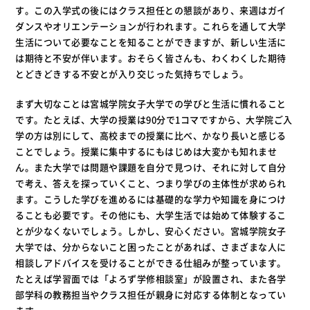
す。この入学式の後にはクラス担任との懇談があり、来週はガイ
ダンスやオリエンテーションが行われます。これらを通して大学
生活について必要なことを知ることができますが、新しい生活に
は期待と不安が伴います。おそらく皆さんも、わくわくした期待
とどきどきする不安とが入り交じった気持ちでしょう。
まず大切なことは宮城学院女子大学での学びと生活に慣れること
です。たとえば、大学の授業は90分で1コマですから、大学院ご入
学の方は別にして、高校までの授業に比べ、かなり長いと感じる
ことでしょう。授業に集中するにもはじめは大変かも知れませ
ん。また大学では問題や課題を自分で見つけ、それに対して自分
で考え、答えを探っていくこと、つまり学びの主体性が求められ
ます。こうした学びを進めるには基礎的な学力や知識を身につけ
ることも必要です。その他にも、大学生活では始めて体験するこ
とが少なくないでしょう。しかし、安心ください。宮城学院女子
大学では、分からないこと困ったことがあれば、さまざまな人に
相談しアドバイスを受けることができる仕組みが整っています。
たとえば学習面では「よろず学修相談室」が設置され、また各学
部学科の教務担当やクラス担任が親身に対応する体制となってい