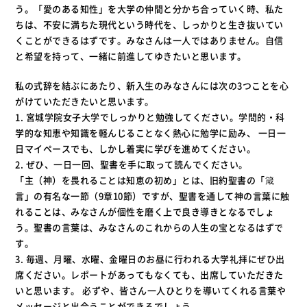
う。「愛のある知性」を大学の仲間と分かち合っていく時、私た
ちは、不安に満ちた現代という時代を、しっかりと生き抜いてい
くことができるはずです。みなさんは一人ではありません。自信
と希望を持って、一緒に前進してゆきたいと思います。
私の式辞を結ぶにあたり、新入生のみなさんには次の3つことを心
がけていただきたいと思います。
1. 宮城学院女子大学でしっかりと勉強してください。学問的・科
学的な知恵や知識を軽んじることなく熱心に勉学に励み、 一日一
日マイペースでも、しかし着実に学びを進めてください。
2. ぜひ、一日一回、聖書を手に取って読んでください。
「主（神）を畏れることは知恵の初め」とは、旧約聖書の「箴
言」の有名な一節（9章10節）ですが、聖書を通して神の言葉に触
れることは、みなさんが個性を磨く上で良き導きとなるでしょ
う。聖書の言葉は、みなさんのこれからの人生の宝となるはずで
す。
3. 毎週、月曜、水曜、金曜日のお昼に行われる大学礼拝にぜひ出
席ください。レポートがあってもなくても、出席していただきた
いと思います。 必ずや、皆さん一人ひとりを導いてくれる言葉や
メッセージと出会うことができるでしょう。