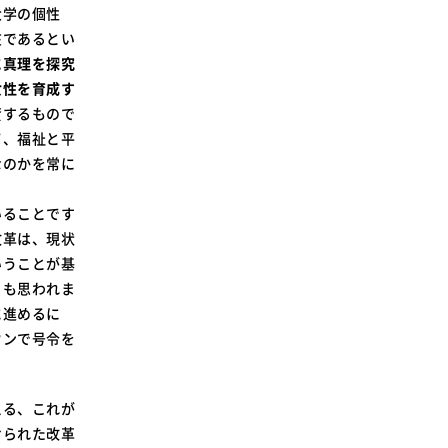
大学の個性
在であるとい
に真理を探究
女性を育成す
資するもので
て、福祉と平
なのかを常に
いることです
改革は、現状
いうことが基
とも思われま
に進めるに
ウンで号令を
える、これが
けられた改革