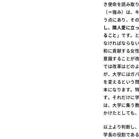
き使命を読み取
（＝強み）は、
う点にあり、そ
し、隣人愛に立
ること
」です。
なければならな
和に貢献する女
意識することが
では改革はどの
が、大学にはガ
を変えるという
本になります。
す。それだけに
は、大学に集う
かけたとしても
以上より判断し
学長の役割であ