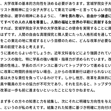
り、大学改革の基本的方向性を決める必要があります。宮城学院女子
キリスト教精神に立つ女子大学として東北では唯一と言ってもよい存
の使命は、建学の精神にあるように、「
神を畏れ敬い、自由かつ謙虚
ってすべての人の人格を尊重し、人類の福祉と世界の平和に貢献する
とすれば、宮城学院女子大学の大学改革はこの使命を実現することに
いはずです。人間の自由な真理探究と隣人愛にたった人格形成を通し
性をこの東北の地に育成するという目標のために、どんな改革が必要
改革の前提であると考えます。
ように進めたらよいのでしょうか。近年文科省などにより強調されて
バナンスの強化、特に学長の強い権限・指導力が求められています。
問題の性格上、学長のガバナンスに基づいてトップダウンで進めると
特に改革に時間的余裕がない場合、上からの改革断行は避けられない
学長は大きな責任を負っているわけです。しかし他方、改革を具体的
教員や職員の方々の協力が不可欠であり、それを忘れると、トップダ
、改革は一歩も前に進まないといったことになりかねません。
、まず多くの方々の知恵と力を結集し、次にそれに明確な方向性を与
る、というのが私の考えです。結集された知恵に基づき明確に方向付