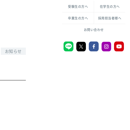
各種方針について
申し込み・お問い合わせ
受験生の方へ
在学生の方へ
教職センター
生活環境科学研究所
倫理憲章
卒業生の方へ
採用担当者様へ
学芸員課程
ハラスメントの防止
一般教育課程
図書館司書課程
共生のための多様性宣言
お問い合わせ
学校図書館司書教諭課程
愛のある知性を。
お知らせ
宗教センター
大学後援会
附属認定こども園
宮城学院同窓会
音楽教室
MGUスタンダード