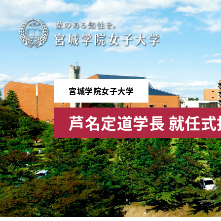
宮
城
学
宮城学院女子大学
院
芦名定道学長 就任式
女
子
大
学