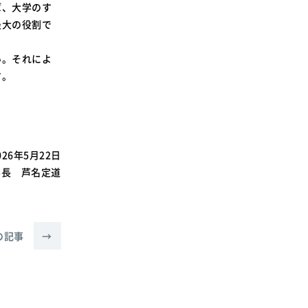
ば、大学のす
最大の役割で
い。それによ
す。
026年5月22日
学長 芦名定道
の記事
→