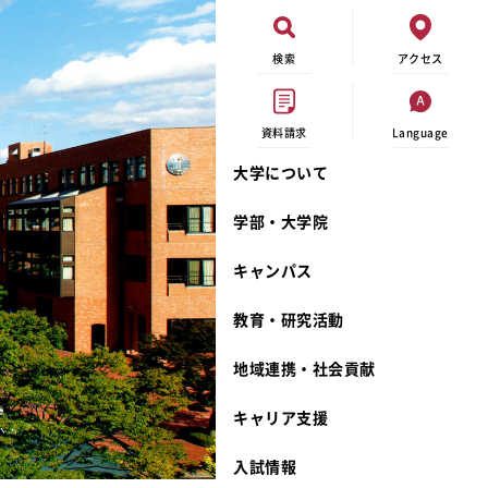
検索
アクセス
資料請求
Language
大学について
現代ビジネス学科
イベントカレンダー
外部資金研究
連携事業のご紹介
学部・大学院
キャンパスマップ
学内の研究助成
沿革
キャンパス
学生寮
研究倫理
宮城学院 校歌
奨学金
動物実験に関する情報公開
礼拝堂
教育・研究活動
サークル活動
研究者番号登録申請について
食品栄養学科
地域連携・社会貢献
大学祭
生活文化デザイン学科
ディプロマ・ポリシー
キャリア支援
キャンパスメンバーズ
キリスト教文化研究所
カリキュラム・ポリシー
カリキュラム・入室方法
学費
人文社会科学研究所
アドミッション・ポリシー
教師紹介
入試情報
発達科学研究所