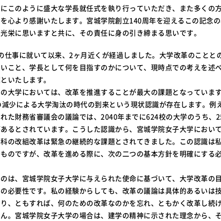
めにこのように盛大な学長就任式を執り行っていただき、また多くの
を心より感謝いたします。宮城学院創立140周年を迎えるこの記念
を光栄に思いますと共に、その責任に身の引き締まる思いです。
の仕事に就いて以来、2ヶ月近くが経過しました。大学改革のことと
たいこと、学長として何を目指すのかについて、現時点での考えを述
葉といたします。
くの大学においては、改革を推進することが最大の課題となっていま
の減少による大学淘汰の時代の到来という現状認識が存在します。例
れた財務省審議会の議論では、2040年までに624校の大学のうち、2
があるとされています。こうした認識から、宮城学院女子大学におい
学科の改組改革は緊急の継続的な課題とされてきました。この認識は
るものですが、改革を進める際に、次の二つの基本方針を明確にする
いのは、宮城学院女子大学に与えられた使命に基づいて、大学改革の
との必要性です。私の経験からしても、改革の議論は具体的あるいは
なり、ともすれば、何のための改革なのかを忘れ、ともかく改革し続
せん。宮城学院女子大学の場合は、建学の精神に示された理念から、