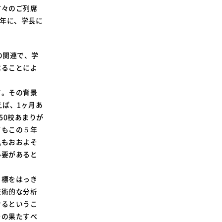
SDGsに関する取り組み
方々のご列席
の年に、学長に
大学広報
の関連で、学
べることによ
新型コロナウィルスに関する本学の対応
す。その背景
（まとめ）
えば、1ヶ月あ
50校あまりが
てもこの５年
私もおおよそ
必要があると
目標をはっき
技術的な分析
けるというこ
その果たすべ