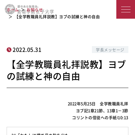
【全学教職員礼拝説教】ヨブの試練と
宮
ホーム
お知らせ
神の自由
城
【全学教職員礼拝説教】ヨブの試練と神の自由
学
院
2022.05.31
学長メッセージ
女
【全学教職員礼拝説教】ヨブ
子
の試練と神の自由
大
学
2022年5月25日 全学教職員礼拝
ヨブ記1章21節、13章1－3節
コリントの信徒への手紙Ⅰ10:13