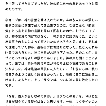
を主張してきたヨブでしたが、神の前に自分の非をあっさりと認
めたのです。
なぜヨブは、神の言葉を受け入れたのか。あの友人たちの激しい
批判の言葉に病床で耐えてきたヨブなのに、なぜこんな「能天
気」とも言える神の言葉を聞いて回心したのか。おそらくヨブ
は、神の言葉の内容ではなく、「神がヨブに語り給うた」という
出来事そのものによって癒されたのであろうと思います。それま
で沈黙していた神が、直接ヨブにお語りになった。たとえそれが
叱責であろうとも、神ご自身がお語り下さった。そのことが、ヨ
ブにとっては何よりの慰めでありました。神の声を聞くことによ
って、ヨブは、自分を襲う不幸が神の与え給う試練であることを
知りました。神は最後の最後に友人たちに、「お前たちは、私の
僕ヨブのように正しく語らなかった」と、明確にヨブに軍配を上
げます。友人たち、そしてサタンは、ついに神の前に敗北したの
です。
「なぜ、義人が苦しむのですか。」ヨブのこの問いを，今ほど全
世界が問うている時代はないと思います。一体、ウクライナの人