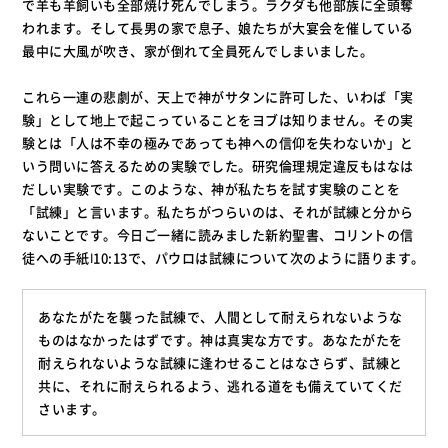
で羊も羊飼いも全部焼け死んでしまう。ラクダも他部族に全頭奪
われます。そして長男の家で息子、娘たちが大宴会を催している
最中に大風が吹き、家が倒れて全員死んでしまいました。
これら一連の悲劇が、天上で神がサタンに許可した、いわば「実
験」として地上で起こっていることをヨブは知りません。その実
験とは「人は不幸の極みであっても神への信仰を失わないか」と
いう問いに答えるための実験でした。研究倫理規定違反もはなは
だしい実験です。このような、神が私たちを試す実験のことを
「試練」と言います。私たちがつらいのは、それが試練と分から
ないことです。今日ご一緒に読みました新約聖書、コリントの信
徒への手紙Ⅰ10:13で、パウロは試練について次のように語ります。
あなたがたを襲った試練で、人間として耐えられないような
ものはなかったはずです。神は真実な方です。あなたがたを
耐えられないような試練に逢わせることはなさらず、試練と
共に、それに耐えられるよう、逃れる道をも備えていてくだ
さいます。