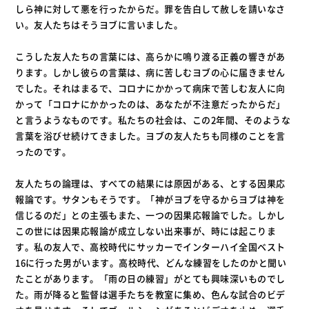
しら神に対して悪を行ったからだ。罪を告白して赦しを請いなさ
い。友人たちはそうヨブに言いました。
こうした友人たちの言葉には、高らかに鳴り渡る正義の響きがあ
ります。しかし彼らの言葉は、病に苦しむヨブの心に届きません
でした。それはまるで、コロナにかかって病床で苦しむ友人に向
かって「コロナにかかったのは、あなたが不注意だったからだ」
と言うようなものです。私たちの社会は、この2年間、そのような
言葉を浴びせ続けてきました。ヨブの友人たちも同様のことを言
ったのです。
友人たちの論理は、すべての結果には原因がある、とする因果応
報論です。サタンもそうです。「神がヨブを守るからヨブは神を
信じるのだ」との主張もまた、一つの因果応報論でした。しかし
この世には因果応報論が成立しない出来事が、時には起こりま
す。私の友人で、高校時代にサッカーでインターハイ全国ベスト
16に行った男がいます。高校時代、どんな練習をしたのかと聞い
たことがあります。「雨の日の練習」がとても興味深いものでし
た。雨が降ると監督は選手たちを教室に集め、色んな試合のビデ