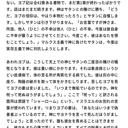
ない。ヨブ記は全42章ある書物で、まだ第1章が終わったばかりで
す。話はまだまだ続きます。神はサタンとの賭けに勝ち、「どう
だ、ヨブの信仰は、やはり本物だったろう」とサタンに自慢しま
す。しかしサタンは引き下がりません。「お言葉ですが神さま、
所詮、他人（ひと）の不幸は他人（ひと）の不幸。今度は彼自身
に不幸が襲うようにさせてください。今度こそ、彼はあなたを恨
むことでしょう。」マルクス主義で神に負けたサタンは，今度は
実存主義で神に対抗しようとします。
あわれヨブは、こうして天上での神とサタンの二度目の賭けの犠
牲となります。彼は重い病にかかります。それは象皮病というひ
どい皮膚病で，体の至る所が角質化する病でした。彼は灰の中に
座り、陶器の破片を取って体をかきむしります。苦しむヨブを見
てヨブの妻は言いました。「いつまで無垢でいるのですか。神を
呪って死ぬほうがましでしょう」。ここで「呪って」と訳される
箇所は原語で「シャーローム」という、イスラエルのお別れの言
葉が使われています。つまりヨブの妻は、「あなたはいつまで偽
善者ぶっているのです。神にサヨナラを言って死んだほうがまし
でしょう」と言ったのです。誰も彼女を責めることはできませ
ん。彼女もまた介護で苦しんでいます。すべての財産と大切な子