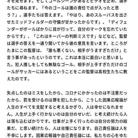
オを見せます。そしてゴールシーンがあるとビデオを止め、選手
たちに尋ねます。「今のゴールは誰の責任で点が入ったと思
う？」。選手たちは答えます。「やはり、あのスルーパスを出さ
せたミッドフィルダーの守備が甘かったからです」、「ディフェ
ンダーがボールばかりに目が行って、自分のマークを忘れていた
からです」、「これはキーパーの判断ミスです」などなど。監督
は選手の答えを一通り聞いてから彼の意見を言います。ところが
たまにこの監督は、「誰も悪くない。相手がうますぎただけ」と
言う事があったというのです。これは本当に面白いと思いまし
た。犯人捜しをしても無駄なゴール、相手が上手すぎただけのゴ
ールがサッカーにはあるということをこの監督は高校生たちに教
えたのです。
失点したのはミスをしたから、コロナにかかったのは不注意だっ
たから、罰を受けるのは罪を犯したから、こうした因果応報論が
人生のすべてを支配すると考えるかぎり、人は幸せになれませ
ん。人生が上手く行かないのは自分のせいだ、と考え続けたら人
は落ち込むばかりです。仕事が上手く行ったのは自分の努力の結
果だ、と思い続けたら、人は傲慢になります。自己責任論は人を
不幸にします。因果応報論や自己責任論には、私たちの心をゆた