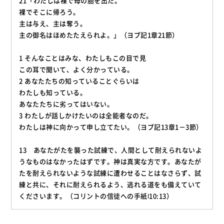
21「わたしは裸で母の胎を出た。
裸でそこに帰ろう。
主は与え、主は奪う。
主の御名はほめたたえられよ。」（ヨブ記1章21節）
1 そんなことはみな、わたしもこの目で見
この耳で聞いて、よく分かっている。
2 あなたたちの知っていることぐらいは
わたしも知っている。
あなたたちに劣ってはいない。
3 わたしが話しかけたいのは全能者なのだ。
わたしは神に向かって申し立てたい。（ヨブ記13章1－3節）
13 あなたがたを襲った試練で、人間として耐えられないよ
うなものはなかったはずです。神は真実な方です。あなたが
たを耐えられないような試練に遭わせることはなさらず、試
練と共に、それに耐えられるよう、逃れる道をも備えていて
くださいます。（コリントの信徒への手紙Ⅰ10:13）