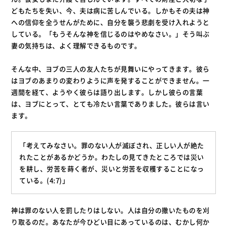
どもたちを失い、今、夫は病に苦しんでいる。しかもその夫は神
への信仰を全うせんがために、自分を襲う悲劇を受け入れようと
している。「もうそんな神を信じるのはやめなさい。」そう叫ぶ
妻の気持ちは、よく理解できるものです。
そんな中、ヨブの三人の友人たちが見舞いにやってきます。彼ら
はヨブのあまりの変わりように声を発することができません。一
週間を経て、ようやく彼らは語り出します。しかし彼らの言葉
は、ヨブにとって、とても冷たい言葉でありました。彼らは言い
ます。
「考えてみなさい。罪のない人が滅ぼされ、正しい人が絶た
れたことがあるかどうか。わたしの見てきたところでは災い
を耕し、労苦を蒔く者が、災いと労苦を収穫することになっ
ている。(4:7)」
神は罪のない人を罰したりはしない。人は自分の撒いたものを刈
り取るのだ。あなたが今ひどい目にあっているのは、むかし何か