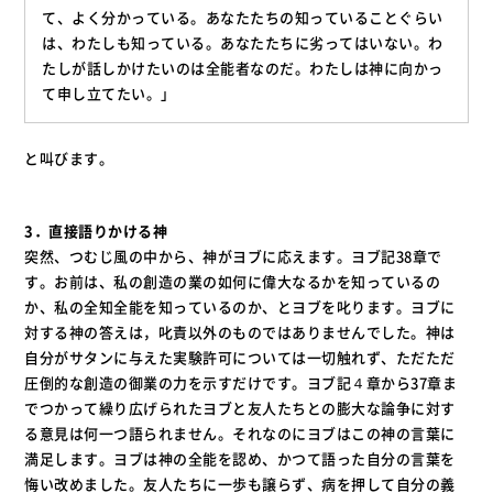
て、よく分かっている。あなたたちの知っていることぐらい
は、わたしも知っている。あなたたちに劣ってはいない。わ
たしが話しかけたいのは全能者なのだ。わたしは神に向かっ
て申し立てたい。」
と叫びます。
3．直接語りかける神
突然、つむじ風の中から、神がヨブに応えます。ヨブ記38章で
す。お前は、私の創造の業の如何に偉大なるかを知っているの
か、私の全知全能を知っているのか、とヨブを叱ります。ヨブに
対する神の答えは，叱責以外のものではありませんでした。神は
自分がサタンに与えた実験許可については一切触れず、ただただ
圧倒的な創造の御業の力を示すだけです。ヨブ記４章から37章ま
でつかって繰り広げられたヨブと友人たちとの膨大な論争に対す
る意見は何一つ語られません。それなのにヨブはこの神の言葉に
満足します。ヨブは神の全能を認め、かつて語った自分の言葉を
悔い改めました。友人たちに一歩も譲らず、病を押して自分の義