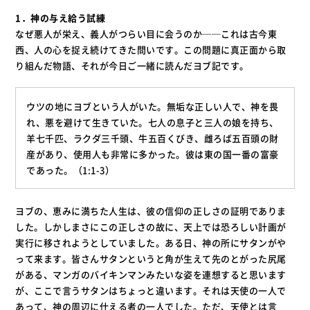
1．神の与え給う試練
なぜ悪人が栄え、義人がつらい目に会うのか──これは古今東
西、人の心を捉え続けてきた問いです。この問題に真正面から取
り組んだ物語、それが今日ご一緒に読んだヨブ記です。
ウツの地にヨブという人がいた。無垢な正しい人で、神を畏
れ、悪を避けて生きていた。七人の息子と三人の娘を持ち、
羊七千匹、ラクダ三千頭、牛五百くびき、雌ろば五百頭の財
産があり、使用人も非常に多かった。彼は東の国一番の富豪
であった。（1:1-3）
ヨブの、恵みに満ちた人生は、彼の信仰の正しさの証明でありま
した。しかしまさにこの正しさの故に、天上では恐ろしい計画が
実行に移されようとしていました。ある日、神の所にサタンがや
って来ます。皆さんサタンというと角が生えて先のとがった尻尾
がある、マンガのバイキンマンみたいな姿を連想すると思います
が、ここで言うサタンはちょっと違います。それは天使の一人で
あって、神の周辺に仕える者の一人でした。ただ、天使とは言