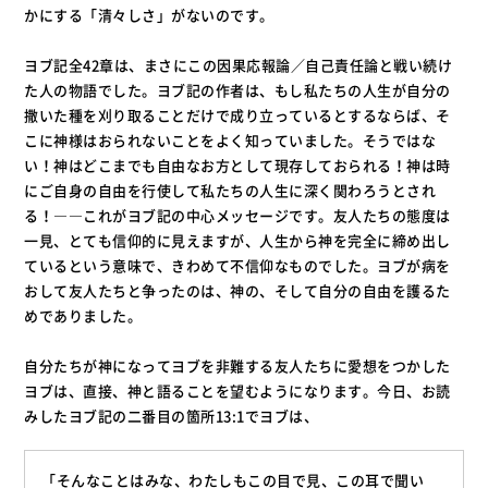
かにする「清々しさ」がないのです。
ヨブ記全42章は、まさにこの因果応報論／自己責任論と戦い続け
た人の物語でした。ヨブ記の作者は、もし私たちの人生が自分の
撒いた種を刈り取ることだけで成り立っているとするならば、そ
こに神様はおられないことをよく知っていました。そうではな
い！神はどこまでも自由なお方として現存しておられる！神は時
にご自身の自由を行使して私たちの人生に深く関わろうとされ
る！――これがヨブ記の中心メッセージです。友人たちの態度は
一見、とても信仰的に見えますが、人生から神を完全に締め出し
ているという意味で、きわめて不信仰なものでした。ヨブが病を
おして友人たちと争ったのは、神の、そして自分の自由を護るた
めでありました。
自分たちが神になってヨブを非難する友人たちに愛想をつかした
ヨブは、直接、神と語ることを望むようになります。今日、お読
みしたヨブ記の二番目の箇所13:1でヨブは、
「そんなことはみな、わたしもこの目で見、この耳で聞い