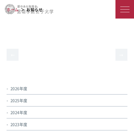
宮
2021年度の学科専攻一覧
ホーム
お知らせ
城
学
院
女
←
→
前
次
の
の
子
ペー
ペー
ジ
ジ
へ
へ
大
学
2026年度
2025年度
2024年度
2023年度