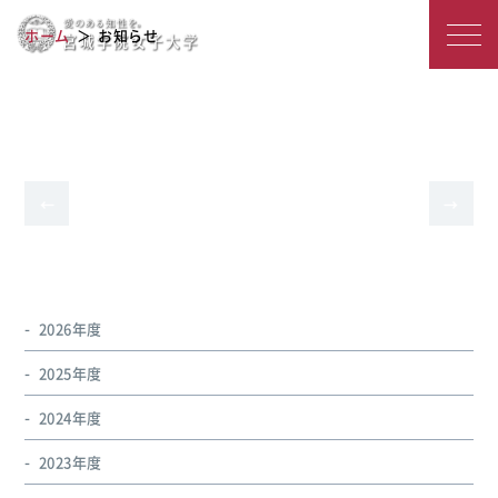
宮
2019年度の学科専攻一覧
ホーム
お知らせ
城
学
院
女
←
→
前
次
の
の
子
ペー
ペー
ジ
ジ
へ
へ
大
学
2026年度
2025年度
2024年度
2023年度