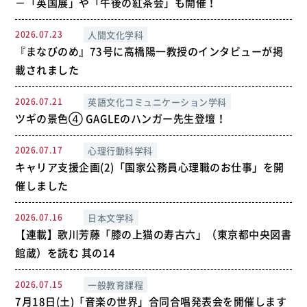
－「英国展」や「午後の紅茶会」も開催！
2026.07.23
人間文化学科
『まなびのめ』73号に高橋陽一教授のインタビューが掲
載されました
2026.07.21
英語文化コミュニケーション学科
ツギの景色④ GAGLEのハンガー先生登壇！
2026.07.17
心理行動科学科
キャリア支援企画(2)「国家公務員心理職のお仕事」を開
催しました
2026.07.16
日本文学科
【連載】歌川芳藤「膝の上猫の寿古六」（東京都中央図書
館蔵）を読む 其の14
2026.07.15
一般教育課程
7月18日(土)「音楽の世界」合同合唱発表会を開催します