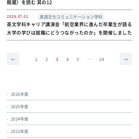
館蔵）を読む 其の12
2026.07.01
英語文化コミュニケーション学科
英文学科キャリア講演会「航空業界に進んだ卒業生が語る
大学の学びは就職にどうつながったのか」を開催しました
投
←
1
2
3
4
5
…
24
→
前
次
稿
の
の
ペー
ペー
ナ
ジ
ジ
ビ
へ
へ
2026年度
ゲー
2025年度
ショ
2024年度
ン
2023年度