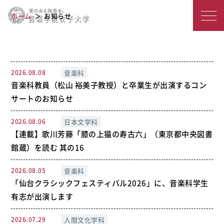
宮
学科専攻一覧
ホーム
お知らせ
城
学
院
2026.08.08
音楽科
音楽科教員（松山 裕美子教授）と卒業生が出演するコン
女
サートのお知らせ
子
2026.08.06
日本文学科
大
【連載】歌川芳藤「膝の上猫の寿古六」（東京都中央図書
学
館蔵）を読む 其の16
2026.08.05
音楽科
「仙台クラシックフェスティバル2026」に、音楽科学生
有志が出演します
2026.07.29
人間文化学科