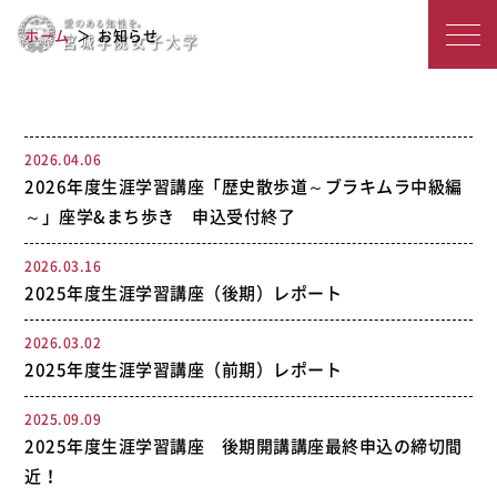
宮
トピックス
ホーム
お知らせ
城
学
院
2026.04.06
2026年度生涯学習講座「歴史散歩道～ブラキムラ中級編
女
～」座学&まち歩き 申込受付終了
子
2026.03.16
大
2025年度生涯学習講座（後期）レポート
学
2026.03.02
2025年度生涯学習講座（前期）レポート
2025.09.09
2025年度生涯学習講座 後期開講講座最終申込の締切間
近！