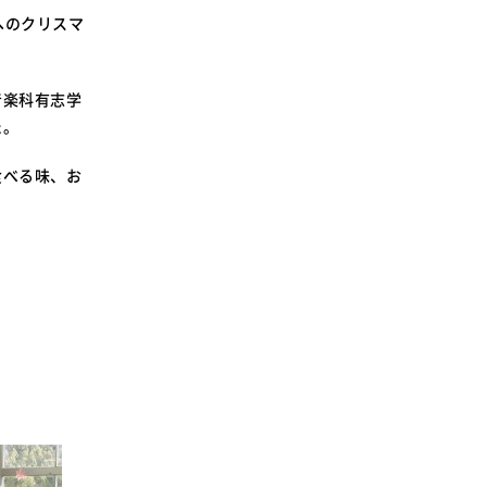
SDGsに関する取り組み
ちへのクリスマ
大学広報
音楽科有志学
た。
食べる味、お
新型コロナウィルスに関する本学の対応
（まとめ）