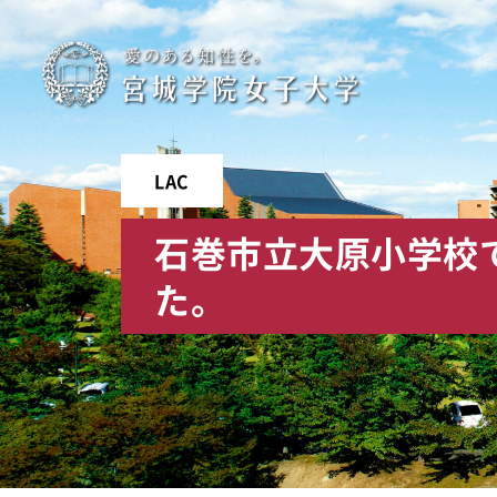
宮
城
学
LAC
院
石巻市立大原小学校でWi
女
た。
子
大
学