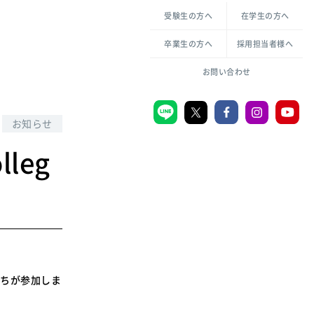
各種方針について
申し込み・お問い合わせ
受験生の方へ
在学生の方へ
教職センター
生活環境科学研究所
倫理憲章
卒業生の方へ
採用担当者様へ
学芸員課程
ハラスメントの防止
一般教育課程
図書館司書課程
共生のための多様性宣言
お問い合わせ
学校図書館司書教諭課程
愛のある知性を。
お知らせ
leg
宗教センター
大学後援会
附属認定こども園
宮城学院同窓会
音楽教室
もたちが参加しま
MGUスタンダード