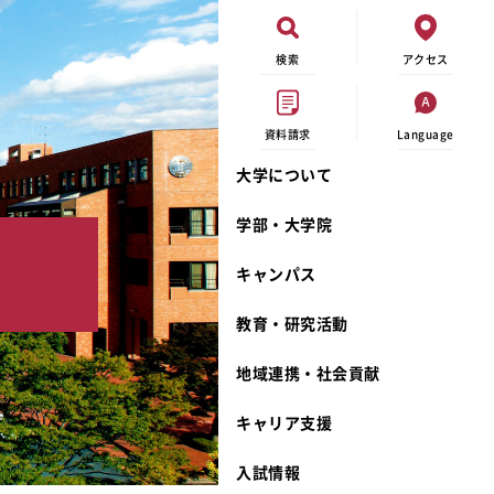
検索
アクセス
資料請求
Language
大学について
現代ビジネス学科
イベントカレンダー
外部資金研究
連携事業のご紹介
学部・大学院
し
キャンパスマップ
学内の研究助成
沿革
キャンパス
学生寮
研究倫理
宮城学院 校歌
奨学金
動物実験に関する情報公開
礼拝堂
教育・研究活動
サークル活動
研究者番号登録申請について
食品栄養学科
地域連携・社会貢献
大学祭
生活文化デザイン学科
ディプロマ・ポリシー
キャリア支援
キャンパスメンバーズ
キリスト教文化研究所
カリキュラム・ポリシー
カリキュラム・入室方法
学費
人文社会科学研究所
アドミッション・ポリシー
教師紹介
入試情報
発達科学研究所