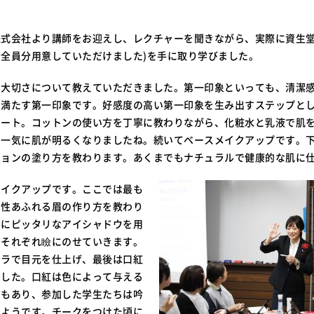
式会社より講師をお迎えし、レクチャーを聞きながら、実際に資生堂
全員分用意していただけました)を手に取り学びました。
の大切さについて教えていただきました。第一印象といっても、清潔
を満たす第一印象です。好感度の高い第一印象を生み出すステップと
タート。コットンの使い方を丁寧に教わりながら、化粧水と乳液で肌
で一気に肌が明るくなりましたね。続いてベースメイクアップです。
ションの塗り方を教わります。あくまでもナチュラルで健康的な肌に
メイクアップです。ここでは最も
知性あふれる眉の作り方を教わり
動にピッタリなアイシャドウを用
、それぞれ瞼にのせていきます。
カラで目元を仕上げ、最後は口紅
ました。口紅は色によって与える
ともあり、参加した学生たちは吟
たようです。チークをつけた頃に