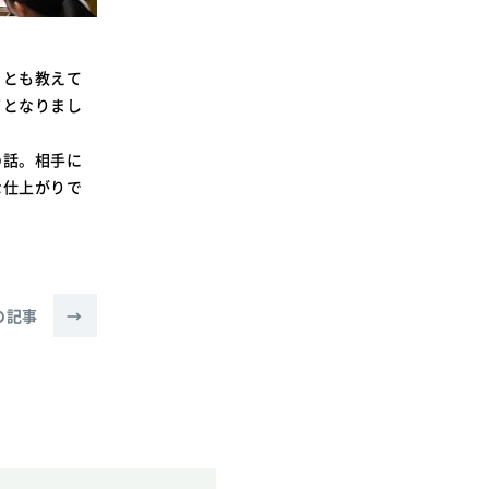
ことも教えて
了となりまし
の話。相手に
な仕上がりで
の記事
→