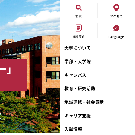
検索
アクセス
資料請求
Language
大学について
現代ビジネス学科
イベントカレンダー
外部資金研究
連携事業のご紹介
学部・大学院
ー」
キャンパスマップ
学内の研究助成
沿革
キャンパス
学生寮
研究倫理
宮城学院 校歌
奨学金
動物実験に関する情報公開
礼拝堂
教育・研究活動
サークル活動
研究者番号登録申請について
食品栄養学科
地域連携・社会貢献
大学祭
生活文化デザイン学科
ディプロマ・ポリシー
キャリア支援
キャンパスメンバーズ
キリスト教文化研究所
カリキュラム・ポリシー
カリキュラム・入室方法
学費
人文社会科学研究所
アドミッション・ポリシー
教師紹介
入試情報
発達科学研究所