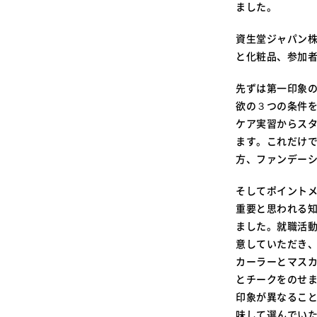
ました。
資生堂ジャパン株
と化粧品、参加者
先ずは第一印象
欲の３つの条件
ケア実習からス
ます。これだけ
方、ファンデー
そしてポイント
重要と思われる
ました。就職活
意していただき
カーラーとマス
とチークをのせ
印象が異なるこ
味して選んでい