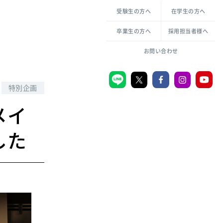
各種方針について
申し込み・お問い合わせ
受験生の方へ
在学生の方へ
教職センター
生活環境科学研究所
倫理憲章
卒業生の方へ
採用担当者様へ
学芸員課程
ハラスメントの防止
一般教育課程
図書館司書課程
共生のための多様性宣言
お問い合わせ
学校図書館司書教諭課程
愛のある知性を。
特別企画
メイ
宗教センター
した
大学後援会
附属認定こども園
宮城学院同窓会
音楽教室
MGUスタンダード