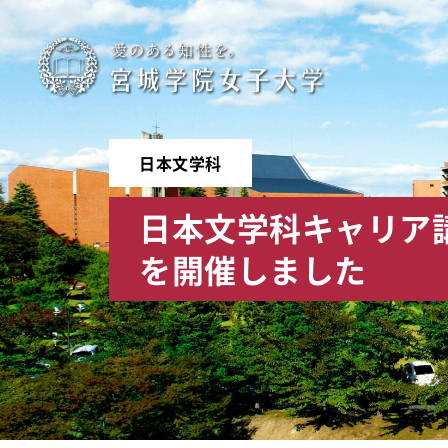
宮
城
学
日本文学科
院
日本文学科キャリア
女
を開催しました
子
大
学