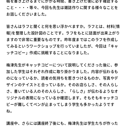
稿を書き上げるまでにかかる時間、書き上げた後に必ず確認する
こと・・・・等々、今回も先生は雑誌作りに関する様々なことを
お話しくださいました。
皆さんはラフと聞くと何を思い浮かべますか。ラフとは、材料(情
報)を整理した設計図のことです。ラフをもとに誌面が出来上がり
ますので非常に重要なものです。昨年度まではこのラフを作成し
てみるというワークショップを行っていましたが、今回は「キャ
ッチコピー」作成に挑戦することになりました。
梅津先生がキャッチコピーについて説明してくださった後に、参
加した学生はそれぞれ作成に取り掛かりました。内容が伝わるも
のになっているか、読者の気持ちを惹きつけるものか、写真やデ
ザインのテイストと合っているか。そのお店らしさ、その人らし
さ、書いている人のその人らしさ、「らしさ」が伝わるようなオ
リジナルの表現になっているか確認します。そもそもキャッチコ
ピーが難しくてペンが止まってしまう学生も多かったようです
ね。
講座中、さらには講座終了後にも、梅津先生は学生たちが作った