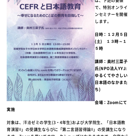
は、下記の要領
で、特別オンライ
ンセミナーを開催
します。
日時：１２月５日
(土) １３時～１
５時
講師：奥村三菜子
氏(NPO法人YYJ:
ゆるくてやさしい
日本語のなかまた
ち)
会場：Zoomにて
実施
対象は、澤邉ゼミの学生(3・4年生)および大学院生、「日本語教
育演習Ⅱ」の受講生ならびに「第二言語習得論Ⅱ」の受講生になり