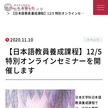
【日本語教員養成課程】12/5 特別オン
宮
ホーム
お知らせ
ラインセミナーを開催します
城
【日本語教員養成課程】12/5 特別オンラインセ…
学
院
2020.11.10
イベント
女
【日本語教員養成課程】12/5
子
特別オンラインセミナーを開
大
催します
学
日本文学科日本語
教員養成課程で