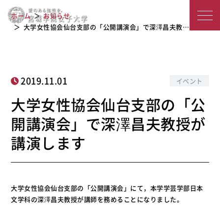
大学女性協会仙台支部の「公開講演
宮
ホーム
お知らせ
会」で深澤昌夫教授が講演します
城
大学女性協会仙台支部の「公開講演会」で深澤昌夫教…
学
院
2019.11.01
イベント
女
大学女性協会仙台支部の「公
子
開講演会」で深澤昌夫教授が
大
講演します
学
大学女性協会仙台支部の「公開講演会」にて，本学学芸学部日本
文学科の深澤昌夫教授が講師を務めることになりました。