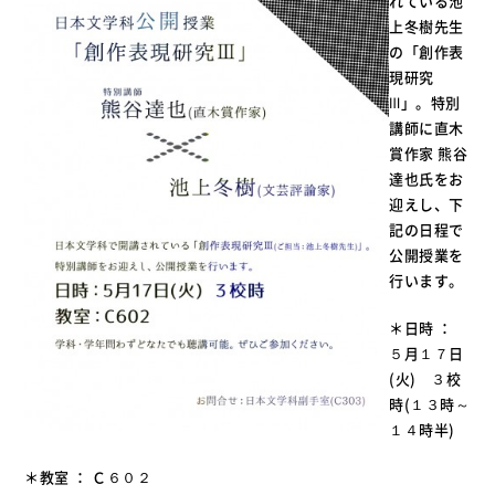
れている池
上冬樹先生
の「創作表
現研究
Ⅲ」。特別
講師に直木
賞作家 熊谷
達也氏をお
迎えし、下
記の日程で
公開授業を
行います。
＊日時 ：
５月１７日
(火) ３校
時(１３時～
１４時半)
＊教室 ： Ｃ６０２