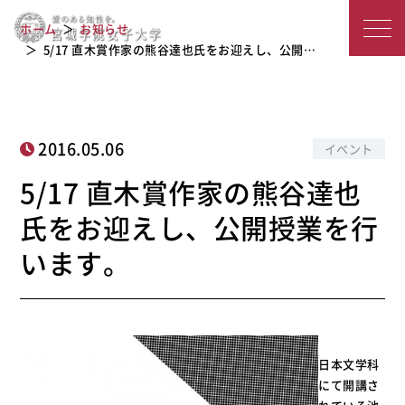
5/17 直木賞作家の熊谷達也氏をお迎え
宮
ホーム
お知らせ
し、公開授業を行います。
城
5/17 直木賞作家の熊谷達也氏をお迎えし、公開…
学
院
2016.05.06
イベント
女
5/17 直木賞作家の熊谷達也
子
氏をお迎えし、公開授業を行
大
います。
学
日本文学科
にて開講さ