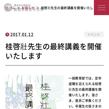
桂啓壯先生の最終講義を開催いたしま
宮
ホーム
お知らせ
桂啓壯先生の最終講義を開催いたします
す
城
学
院
2017.01.12
イベント
女
桂啓壯先生の最終講義を開催
子
いたします
大
学
一般教育部では、定年
退職を迎えられる桂啓
壯先生の最終講義を開
催いたします。皆さ
ま、是非ご参集くださ
い。卒業生の皆さまの