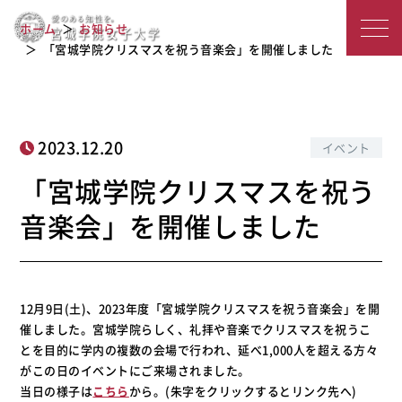
「宮城学院クリスマスを祝う音楽会」
宮
ホーム
お知らせ
を開催しました
城
「宮城学院クリスマスを祝う音楽会」を開催しました
学
院
2023.12.20
イベント
女
「宮城学院クリスマスを祝う
子
音楽会」を開催しました
大
学
12月9日(土)、2023年度「宮城学院クリスマスを祝う音楽会」を開
催しました。宮城学院らしく、礼拝や音楽でクリスマスを祝うこ
とを目的に学内の複数の会場で行われ、延べ1,000人を超える方々
がこの日のイベントにご来場されました。
当日の様子は
こちら
から。(朱字をクリックするとリンク先へ)