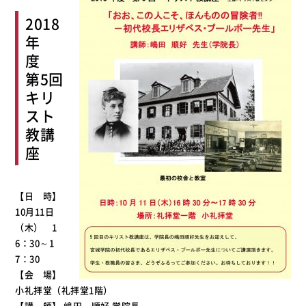
2018
年
度
第5回
キリ
スト
教講
座
【日 時】
10月11日
（木） 1
6：30～1
7：30
【会 場】
小礼拝堂（礼拝堂1階）
【講 師】 嶋田 順好 学院長