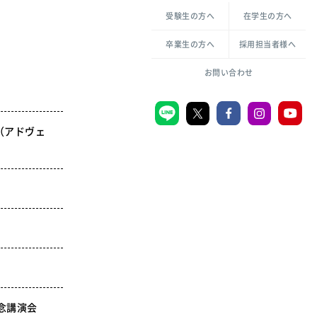
各種方針について
申し込み・お問い合わせ
受験生の方へ
在学生の方へ
教職センター
生活環境科学研究所
倫理憲章
卒業生の方へ
採用担当者様へ
学芸員課程
ハラスメントの防止
一般教育課程
図書館司書課程
共生のための多様性宣言
お問い合わせ
学校図書館司書教諭課程
愛のある知性を。
（アドヴェ
宗教センター
大学後援会
附属認定こども園
宮城学院同窓会
音楽教室
MGUスタンダード
念講演会