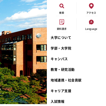
検索
アクセス
資料請求
Language
大学について
現代ビジネス学科
イベントカレンダー
外部資金研究
連携事業のご紹介
学部・大学院
キャンパスマップ
学内の研究助成
沿革
キャンパス
学生寮
研究倫理
宮城学院 校歌
奨学金
動物実験に関する情報公開
礼拝堂
教育・研究活動
サークル活動
研究者番号登録申請について
食品栄養学科
地域連携・社会貢献
大学祭
生活文化デザイン学科
ディプロマ・ポリシー
キャリア支援
キャンパスメンバーズ
キリスト教文化研究所
カリキュラム・ポリシー
カリキュラム・入室方法
学費
人文社会科学研究所
アドミッション・ポリシー
教師紹介
入試情報
発達科学研究所