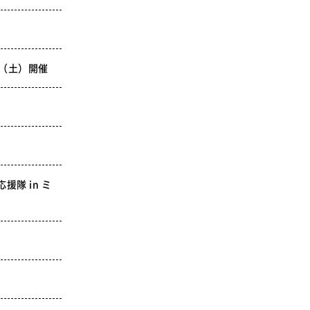
SDGsに関する取り組み
大学広報
4（土）開催
新型コロナウィルスに関する本学の対応
（まとめ）
隊 in ミ