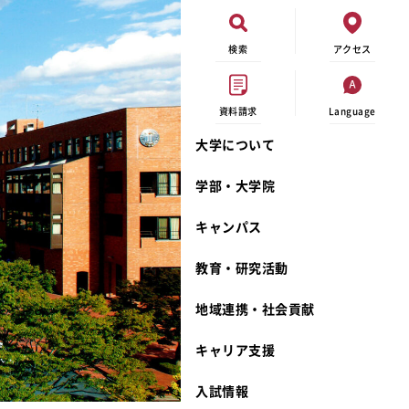
検索
アクセス
資料請求
Language
大学について
現代ビジネス学科
イベントカレンダー
外部資金研究
連携事業のご紹介
学部・大学院
キャンパスマップ
学内の研究助成
沿革
キャンパス
学生寮
研究倫理
宮城学院 校歌
奨学金
動物実験に関する情報公開
礼拝堂
教育・研究活動
サークル活動
研究者番号登録申請について
食品栄養学科
地域連携・社会貢献
大学祭
生活文化デザイン学科
ディプロマ・ポリシー
キャリア支援
キャンパスメンバーズ
キリスト教文化研究所
カリキュラム・ポリシー
カリキュラム・入室方法
学費
人文社会科学研究所
アドミッション・ポリシー
教師紹介
入試情報
発達科学研究所