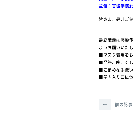
主催：宮城学院女
皆さま、是非ご
最終講義は感染
ようお願いいた
■マスク着用を
■発熱、咳、く
■こまめな手洗
■学内入り口に
←
前の記事