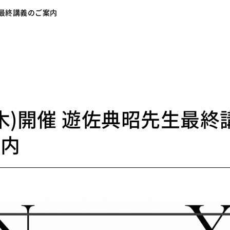
先生最終講義のご案内
2
9(木)開催 遊佐典昭先生最終
案内