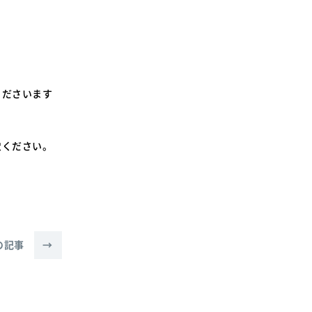
。
くださいます
慮ください。
の記事
→