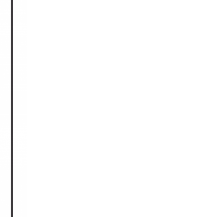
SDGsに関する取り組み
大学広報
新型コロナウィルスに関する本学の対応
（まとめ）