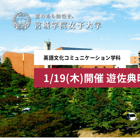
宮
城
学
英語文化コミュニケーション学科
院
1/19(木)開催 遊
女
子
大
学