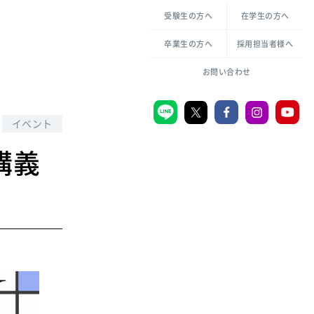
各種方針について
申し込み・お問い合わせ
受験生の方へ
在学生の方へ
教職センター
生活環境科学研究所
倫理憲章
卒業生の方へ
採用担当者様へ
学芸員課程
ハラスメントの防止
一般教育課程
図書館司書課程
共生のための多様性宣言
お問い合わせ
学校図書館司書教諭課程
愛のある知性を。
イベント
講義
宗教センター
大学後援会
附属認定こども園
宮城学院同窓会
音楽教室
MGUスタンダード