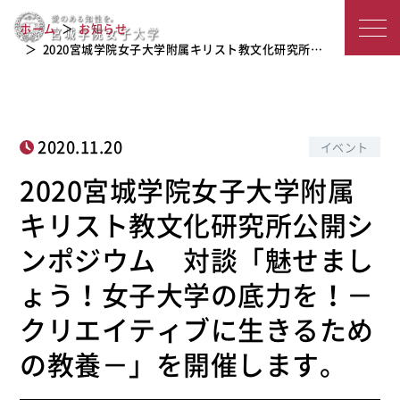
文化研究所公開シンポジウム 対談
宮
「魅せましょう！女子大学の底力を！
ホーム
お知らせ
－クリエイティブに生きるための教養
城
2020宮城学院女子大学附属キリスト教文化研究所…
－」を開催します。
学
院
2020.11.20
イベント
女
2020宮城学院女子大学附属
子
キリスト教文化研究所公開シ
大
ンポジウム 対談「魅せまし
学
ょう！女子大学の底力を！－
クリエイティブに生きるため
の教養－」を開催します。