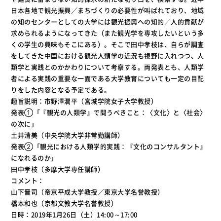
日本各地で観光振興／まちづくりの必要性が叫ばれており、地域
の知のセンターとしての大学には観光振興への知的／人的貢献が
求められるようになってきた（また観光学を専攻したいという多
くの学生の興味もそこにある）。そこで田中孝枝は、自らが調査
をしてきた中国における観光人類学の近況も視野に入れつつ、人
類学と実践とのかかわりについて考察する。両発表とも、人類学
者による実践の重要な一面である大学教育についても一定の目配
りをした内容となる予定である。
趣旨説明：市野澤潤平（宮城学院女子大学教授）
発表①「『観光の人類学』で問うべきこと：〈文化〉と〈社会〉
の次に」
土井清美（中央学院大学非常勤講師）
発表②「観光における人類学的実践：『文化のコンサルタント』
になれるのか」
田中孝枝（多摩大学専任講師）
コメント：
山下晋司（帝京平成大学教授／東京大学名誉教授）
橋本和也（京都文教大学名誉教授）
日時：2019年1月26日（土）14:00～17:00