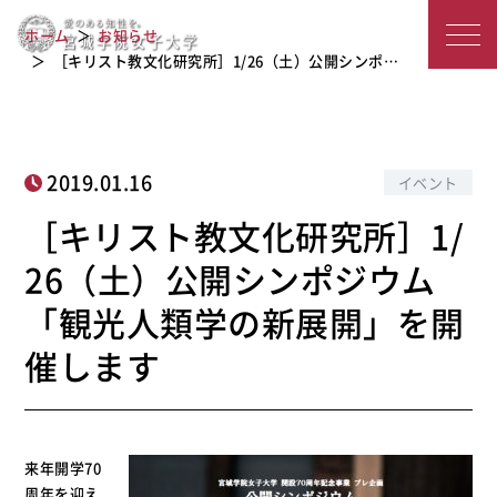
［キリスト教文化研究所］1/26（土）
宮
公開シンポジウム「観光人類学の新展
ホーム
お知らせ
開」を開催します
城
［キリスト教文化研究所］1/26（土）公開シンポ…
学
院
2019.01.16
イベント
女
［キリスト教文化研究所］1/
子
26（土）公開シンポジウム
大
「観光人類学の新展開」を開
学
催します
来年開学70
周年を迎え