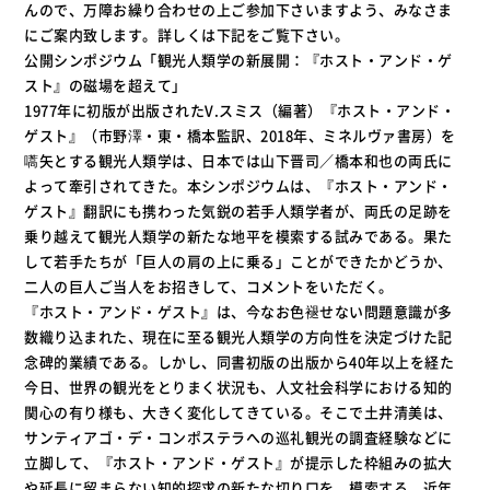
んので、万障お繰り合わせの上ご参加下さいますよう、みなさま
にご案内致します。詳しくは下記をご覧下さい。
公開シンポジウム「観光人類学の新展開：『ホスト・アンド・ゲ
スト』の磁場を超えて」
1977年に初版が出版されたV.スミス（編著）『ホスト・アンド・
ゲスト』（市野澤・東・橋本監訳、2018年、ミネルヴァ書房）を
嚆矢とする観光人類学は、日本では山下晋司／橋本和也の両氏に
よって牽引されてきた。本シンポジウムは、『ホスト・アンド・
ゲスト』翻訳にも携わった気鋭の若手人類学者が、両氏の足跡を
乗り越えて観光人類学の新たな地平を模索する試みである。果た
して若手たちが「巨人の肩の上に乗る」ことができたかどうか、
二人の巨人ご当人をお招きして、コメントをいただく。
『ホスト・アンド・ゲスト』は、今なお色褪せない問題意識が多
数織り込まれた、現在に至る観光人類学の方向性を決定づけた記
念碑的業績である。しかし、同書初版の出版から40年以上を経た
今日、世界の観光をとりまく状況も、人文社会科学における知的
関心の有り様も、大きく変化してきている。そこで土井清美は、
サンティアゴ・デ・コンポステラへの巡礼観光の調査経験などに
立脚して、『ホスト・アンド・ゲスト』が提示した枠組みの拡大
や延長に留まらない知的探求の新たな切り口を、模索する。近年